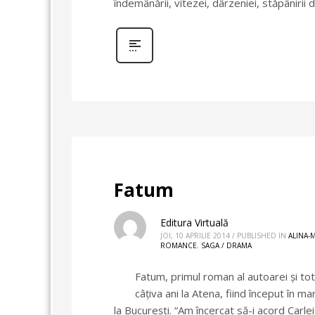
îndemânării, vitezei, dârzeniei, stăpânirii d
Fatum
Editura Virtuală
JOI, 10 APRILIE 2014
/
PUBLISHED IN
ALINA-
ROMANCE
,
SAGA / DRAMA
Fatum, primul roman al autoarei şi tot
câţiva ani la Atena, fiind început în m
la Bucureşti. “Am încercat să-i acord Carlei