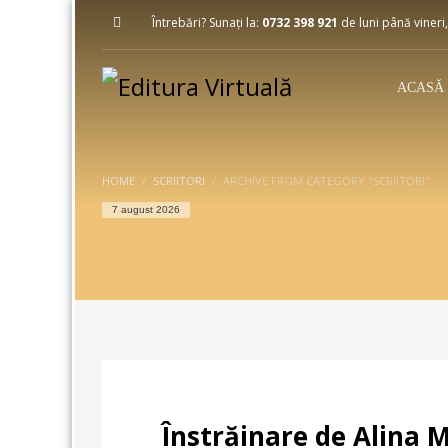
Întrebări? Sunați la:
0732 398 921
de luni până vineri,
ACASĂ
HOME
SCRIITORI
ARCHIVE FROM CATEGORY "SCRIITORI"
7 august 2026
Înstrăinare de Alina 