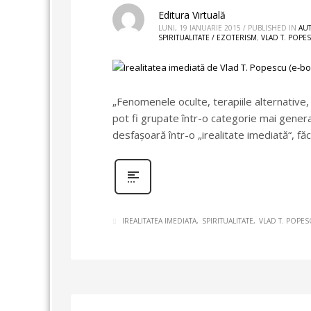
Editura Virtuală
LUNI, 19 IANUARIE 2015
/
PUBLISHED IN
AU
SPIRITUALITATE / EZOTERISM
,
VLAD T. POPE
„Fenomenele oculte, terapiile alternative, m
pot fi grupate într-o categorie mai general
desfaşoară într-o „irealitate imediată“, fă
IREALITATEA IMEDIATA
SPIRITUALITATE
VLAD T. POPE