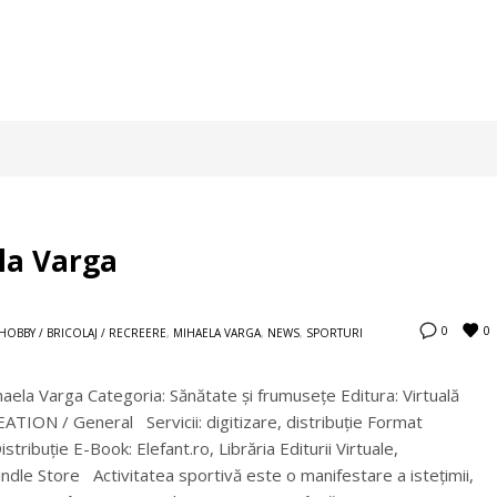
la Varga
0
0
HOBBY / BRICOLAJ / RECREERE
,
MIHAELA VARGA
,
NEWS
,
SPORTURI
ihaela Varga Categoria: Sănătate şi frumuseţe Editura: Virtuală
N / General Servicii: digitizare, distribuţie Format
tribuție E-Book: Elefant.ro, Librăria Editurii Virtuale,
e Store Activitatea sportivă este o manifestare a istețimii,