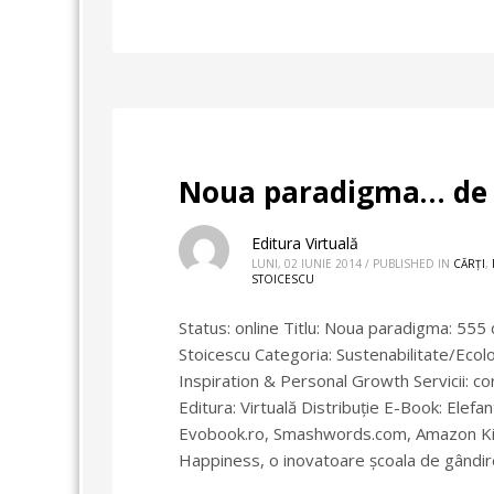
Noua paradigma… de 
Editura Virtuală
LUNI, 02 IUNIE 2014
/
PUBLISHED IN
CĂRȚI
,
STOICESCU
Status: online Titlu: Noua paradigma: 555 d
Stoicescu Categoria: Sustenabilitate/Eco
Inspiration & Personal Growth Servicii: co
Editura: Virtuală Distribuție E-Book: Elefant
Evobook.ro, Smashwords.com, Amazon Kind
Happiness, o inovatoare școala de gândir