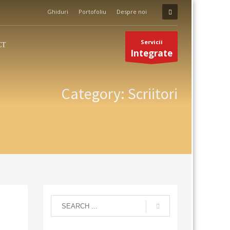
Ghiduri
Portofoliu
Despre noi
Servicii
CT
Integrate
Category: Scriitori