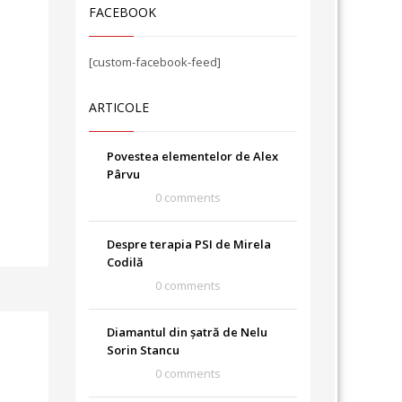
FACEBOOK
[custom-facebook-feed]
ARTICOLE
Povestea elementelor de Alex
Pârvu
0 comments
Despre terapia PSI de Mirela
Codilă
0 comments
Diamantul din șatră de Nelu
Sorin Stancu
0 comments