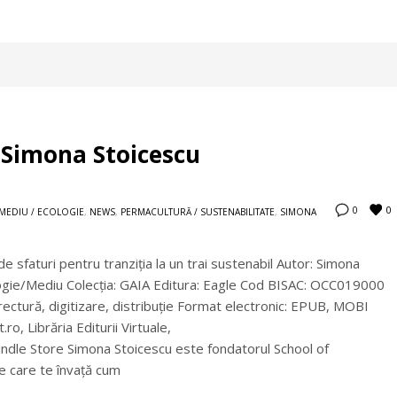
Simona Stoicescu
0
0
MEDIU / ECOLOGIE
,
NEWS
,
PERMACULTURĂ / SUSTENABILITATE
,
SIMONA
e sfaturi pentru tranziția la un trai sustenabil Autor: Simona
logie/Mediu Colecţia: GAIA Editura: Eagle Cod BISAC: OCC019000
rectură, digitizare, distribuţie Format electronic: EPUB, MOBI
.ro, Librăria Editurii Virtuale,
le Store Simona Stoicescu este fondatorul School of
e care te învață cum