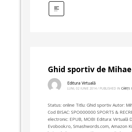
Ghid sportiv de Mihae
Editura Virtuală
LUNI, 02 IUNIE 2014
/
PUBLISHED IN
CĂRȚI
,
Status: online Titlu: Ghid sportiv Autor: M
Cod BISAC: SPO000000 SPORTS & RECREATIO
electronic: EPUB, MOBI Editura: Virtuală Dis
Evobook.ro, Smashwords.com, Amazon Kindl