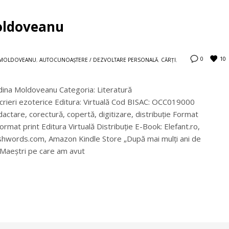
Moldoveanu
10
0
 MOLDOVEANU
,
AUTOCUNOAŞTERE / DEZVOLTARE PERSONALĂ
,
CĂRȚI
,
: Adina Moldoveanu Categoria: Literatură
 Scrieri ezoterice Editura: Virtuală Cod BISAC: OCC019000
dactare, corectură, copertă, digitizare, distribuţie Format
rmat print Editura Virtuală Distribuție E-Book: Elefant.ro,
mashwords.com, Amazon Kindle Store „După mai mulți ani de
i Maeștri pe care am avut