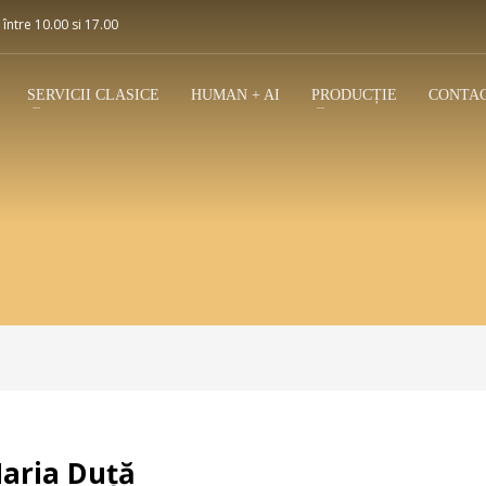
 între 10.00 si 17.00
SERVICII CLASICE
HUMAN + AI
PRODUCȚIE
CONTA
Maria Duță