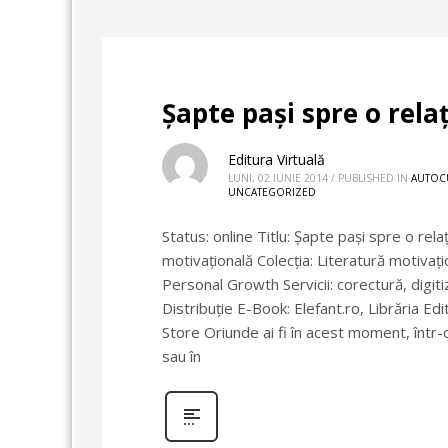
Şapte paşi spre o relaţ
Editura Virtuală
LUNI, 02 IUNIE 2014
/
PUBLISHED IN
AUTOC
UNCATEGORIZED
Status: online Titlu: Şapte paşi spre o rela
motivaţională Colecţia: Literatură motiva
Personal Growth Servicii: corectură, digit
Distribuție E-Book: Elefant.ro, Librăria 
Store Oriunde ai fi în acest moment, într-
sau în