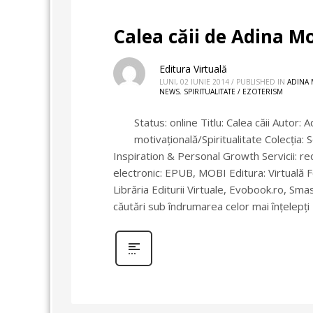
Calea căii de Adina 
Editura Virtuală
LUNI, 02 IUNIE 2014
/
PUBLISHED IN
ADINA
NEWS
,
SPIRITUALITATE / EZOTERISM
Status: online Titlu: Calea căii Autor
motivaţională/Spiritualitate Colecţia:
Inspiration & Personal Growth Servicii: re
electronic: EPUB, MOBI Editura: Virtuală Fo
Librăria Editurii Virtuale, Evobook.ro, S
căutări sub îndrumarea celor mai înțelepț