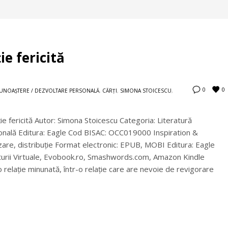
ie fericită
0
0
UNOAŞTERE / DEZVOLTARE PERSONALĂ
,
CĂRȚI
,
SIMONA STOICESCU
,
ţie fericită Autor: Simona Stoicescu Categoria: Literatură
ţională Editura: Eagle Cod BISAC: OCC019000 Inspiration &
izare, distribuţie Format electronic: EPUB, MOBI Editura: Eagle
Editurii Virtuale, Evobook.ro, Smashwords.com, Amazon Kindle
o relație minunată, într-o relație care are nevoie de revigorare