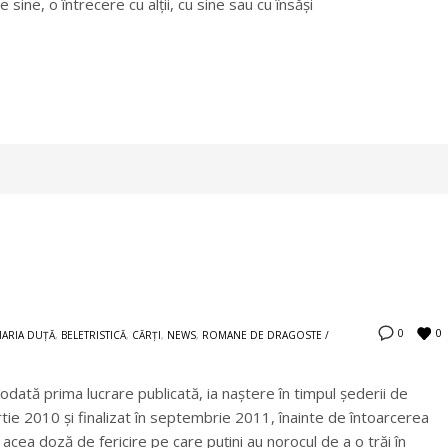
e sine, o întrecere cu alții, cu sine sau cu însăși
0
0
MARIA DUŢĂ
,
BELETRISTICĂ
,
CĂRȚI
,
NEWS
,
ROMANE DE DRAGOSTE /
odată prima lucrare publicată, ia naştere în timpul şederii de
artie 2010 şi finalizat în septembrie 2011, înainte de întoarcerea
 acea doză de fericire pe care puţini au norocul de a o trăi în