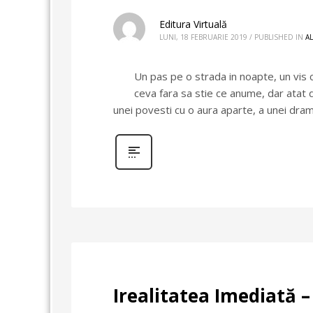
Editura Virtuală
LUNI, 18 FEBRUARIE 2019
/
PUBLISHED IN
A
Un pas pe o strada in noapte, un vis c
ceva fara sa stie ce anume, dar atat
unei povesti cu o aura aparte, a unei dram
Irealitatea Imediată –