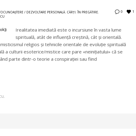
1
0
TOCUNOAŞTERE / DEZVOLTARE PERSONALĂ
,
CĂRȚI
,
ÎN PREGĂTIRE
,
SCU
Irealitatea imediată este o incursiune în vasta lume
spirituală, atât de influenţă creştină, cât şi orientală.
isticismul religios şi tehnicile orientale de evoluţie spirituală
ă a culturii esoterice/mistice care pare «neiniţiatului» că se
când parte dintr-o teorie a conspiraţiei sau fiind
SCU