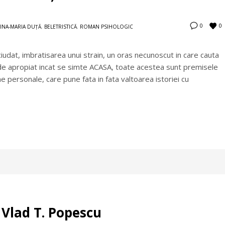
0
0
LINA-MARIA DUŢĂ
,
BELETRISTICĂ
,
ROMAN PSIHOLOGIC
iudat, imbratisarea unui strain, un oras necunoscut in care cauta
 de apropiat incat se simte ACASA, toate acestea sunt premisele
e personale, care pune fata in fata valtoarea istoriei cu
 Vlad T. Popescu