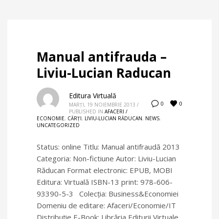
Manual antifrauda –
Liviu-Lucian Raducan
Editura Virtuală
0
0
MARȚI, 19 NOIEMBRIE 2013
/
PUBLISHED IN
AFACERI /
ECONOMIE
,
CĂRȚI
,
LIVIU-LUCIAN RĂDUCAN
,
NEWS
,
UNCATEGORIZED
Status: online Titlu: Manual antifraudă 2013
Categoria: Non-fictiune Autor: Liviu-Lucian
Răducan Format electronic: EPUB, MOBI
Editura: Virtuală ISBN-13 print: 978-606-
93390-5-3 Colecţia: Business&Economiei
Domeniu de editare: Afaceri/Economie/IT
Distribuție E-Book: Librăria Editurii Virtuale,