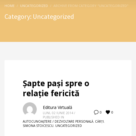
HOME
UNCATEGORIZED
ARCHIVE FROM CATEGORY "UNCATEGORIZED"
Category: Uncategorized
Şapte paşi spre o
relaţie fericită
Editura Virtuală
0
0
LUNI, 02 IUNIE 2014
/
PUBLISHED IN
AUTOCUNOAŞTERE / DEZVOLTARE PERSONALĂ
,
CĂRȚI
,
SIMONA STOICESCU
,
UNCATEGORIZED