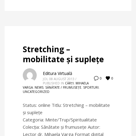
Stretching –
mobilitate şi supleţe
Editura Virtuală
0
0
JOI, 08 AUGUST 2013
/
PUBLISHED IN
CĂRȚI
,
MIHAELA
VARGA
,
NEWS
,
SĂNĂTATE / FRUMUSEŢE
,
SPORTURI
,
UNCATEGORIZED
Status: online Titlu: Stretching – mobilitate
şi supleţe
Categoria: Minte/Trup/Spiritualitate
Colecţia: Sănătate şi frumuseţe Autor:
Lector dr. Mihaela Varga Format digital