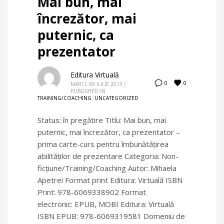
Mai bun, mai
încrezător, mai
puternic, ca
prezentator
Editura Virtuală
0
0
MARȚI, 09 IULIE 2013
/
PUBLISHED IN
TRAINING/COACHING
,
UNCATEGORIZED
Status: în pregătire Titlu: Mai bun, mai
puternic, mai încrezător, ca prezentator –
prima carte-curs pentru îmbunătăţirea
abilităţilor de prezentare Categoria: Non-
ficţiune/Training/Coaching Autor: Mihaela
Apetrei Format print Editura: Virtuală ISBN
Print: 978-6069338902 Format
electronic: EPUB, MOBI Editura: Virtuală
ISBN EPUB: 978-6069319581 Domeniu de