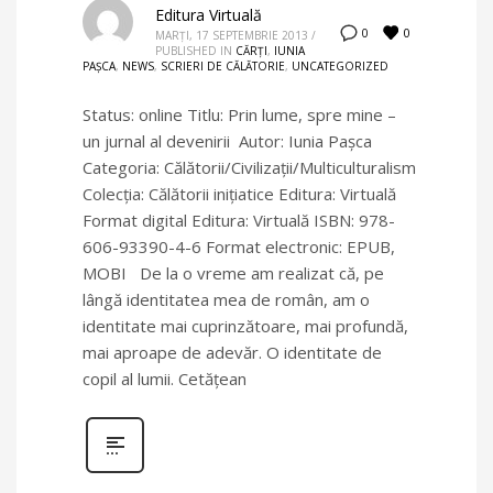
Editura Virtuală
0
0
MARȚI, 17 SEPTEMBRIE 2013
/
PUBLISHED IN
CĂRȚI
,
IUNIA
PAŞCA
,
NEWS
,
SCRIERI DE CĂLĂTORIE
,
UNCATEGORIZED
Status: online Titlu: Prin lume, spre mine –
un jurnal al devenirii Autor: Iunia Paşca
Categoria: Călătorii/Civilizaţii/Multiculturalism
Colecţia: Călătorii iniţiatice Editura: Virtuală
Format digital Editura: Virtuală ISBN: 978-
606-93390-4-6 Format electronic: EPUB,
MOBI De la o vreme am realizat că, pe
lângă identitatea mea de român, am o
identitate mai cuprinzătoare, mai profundă,
mai aproape de adevăr. O identitate de
copil al lumii. Cetăţean