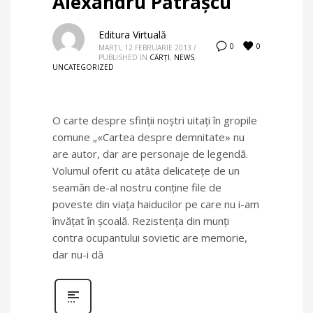
Alexandru Pătrașcu
Editura Virtuală
0
0
MARȚI, 12 FEBRUARIE 2013
/
PUBLISHED IN
CĂRȚI
,
NEWS
,
UNCATEGORIZED
O carte despre sfinții noștri uitați în gropile
comune „«Cartea despre demnitate» nu
are autor, dar are personaje de legendă.
Volumul oferit cu atâta delicatețe de un
seamăn de-al nostru conține file de
poveste din viața haiducilor pe care nu i-am
învățat în școală. Rezistența din munți
contra ocupantului sovietic are memorie,
dar nu-i dă