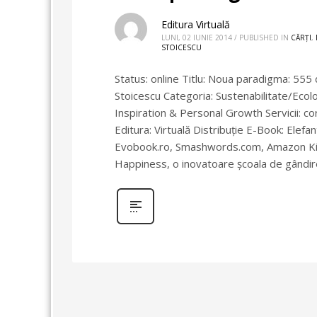
Editura Virtuală
LUNI, 02 IUNIE 2014
/
PUBLISHED IN
CĂRȚI
,
STOICESCU
Status: online Titlu: Noua paradigma: 555 d
Stoicescu Categoria: Sustenabilitate/Eco
Inspiration & Personal Growth Servicii: co
Editura: Virtuală Distribuție E-Book: Elefant
Evobook.ro, Smashwords.com, Amazon Kind
Happiness, o inovatoare școala de gândir