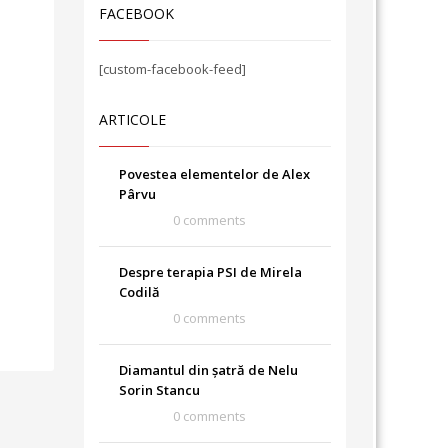
FACEBOOK
[custom-facebook-feed]
ARTICOLE
Povestea elementelor de Alex
Pârvu
0 comments
Despre terapia PSI de Mirela
Codilă
0 comments
Diamantul din șatră de Nelu
Sorin Stancu
0 comments