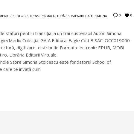
0
0
MEDIU / ECOLOGIE
,
NEWS
,
PERMACULTURĂ / SUSTENABILITATE
,
SIMONA
e sfaturi pentru tranziția la un trai sustenabil Autor: Simona
logie/Mediu Colecţia: GAIA Editura: Eagle Cod BISAC: OCC019000
rectură, digitizare, distribuţie Format electronic: EPUB, MOBI
.ro, Librăria Editurii Virtuale,
le Store Simona Stoicescu este fondatorul School of
e care te învață cum