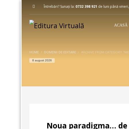
Întrebări? Sunați la:
0732 398 921
de luni până vineri,
ACASĂ
HOME
DOMENII DE EDITARE
ARCHIVE FROM CATEGORY "MED
8 august 2026
Noua paradigma… de 