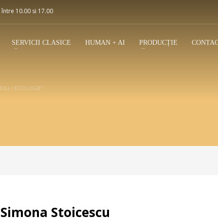
 între 10.00 si 17.00
SERVICII CLASICE
HUMAN + AI
PRODUCȚIE
CONTA
IU / ECOLOGIE"
Simona Stoicescu