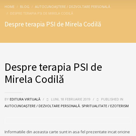
HOME
BLOG
AUTOCUNOAŞTERE / DEZVOLTARE PERSONALĂ
DESPRE TERAPIA PSI DE MIRELA CODILĂ
Despre terapia PSI de Mirela Codilă
Despre terapia PSI de
Mirela Codilă
BY
EDITURA VIRTUALĂ
/
LUNI, 18 FEBRUARIE 2019
/
PUBLISHED IN
AUTOCUNOAŞTERE / DEZVOLTARE PERSONALĂ
,
SPIRITUALITATE / EZOTERISM
Informatiile din aceasta carte sunt in asa fel prezentate incat oricine