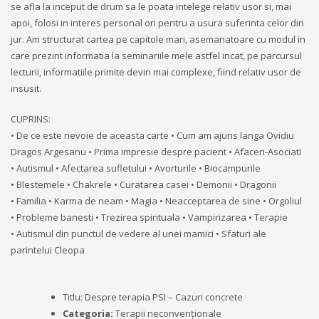
se afla la inceput de drum sa le poata intelege relativ usor si, mai
apoi, folosi in interes personal ori pentru a usura suferinta celor din
jur. Am structurat cartea pe capitole mari, asemanatoare cu modul in
care prezint informatia la seminariile mele astfel incat, pe parcursul
lecturii, informatiile primite devin mai complexe, fiind relativ usor de
insusit.
CUPRINS:
• De ce este nevoie de aceasta carte • Cum am ajuns langa Ovidiu
Dragos Argesanu • Prima impresie despre pacient • Afaceri-AsociatI
• Autismul • Afectarea sufletului • Avorturile • Biocampurile
• Blestemele • Chakrele • Curatarea casei • Demonii • Dragonii
• Familia • Karma de neam • Magia • Neacceptarea de sine • Orgoliul
• Probleme banesti • Trezirea spirituala • Vampirizarea • Terapie
• Autismul din punctul de vedere al unei mamici • Sfaturi ale
parintelui Cleopa
Titlu: Despre terapia PSI – Cazuri concrete
Categoria:
Terapii neconvenționale