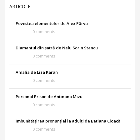
ARTICOLE
Povestea elementelor de Alex Pârvu
0 comments
Diamantul din șatră de Nelu Sorin Stancu
0 comments
Amalia de Liza Karan
0 comments
Personal Prison de Antinana Mizu
0 comments
Îmbunătățirea pronunției la adulți de Betiana Cioacă
0 comments