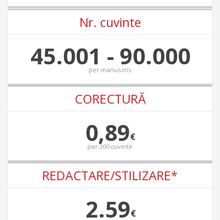
Nr. cuvinte
45.001 - 90.000
per
manuscris
CORECTURĂ
0,89
€
per
300 cuvinte
REDACTARE/STILIZARE*
2.59
€