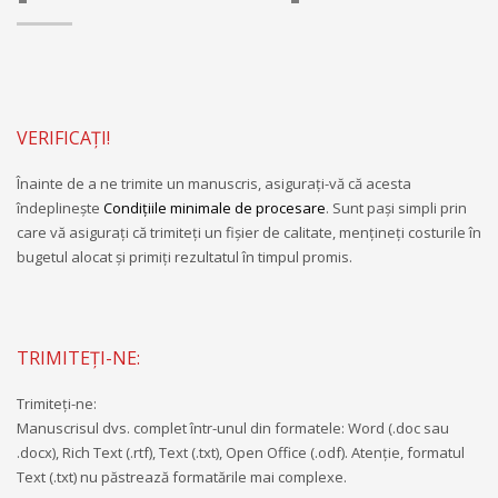
VERIFICAȚI!
Înainte de a ne trimite un manuscris, asiguraţi-vă că acesta
îndeplineşte
Condiţiile minimale de procesare
. Sunt paşi simpli prin
care vă asiguraţi că trimiteţi un fişier de calitate, menţineţi costurile în
bugetul alocat şi primiţi rezultatul în timpul promis.
TRIMITEȚI-NE:
Trimiteţi-ne:
Manuscrisul dvs. complet într-unul din formatele: Word (.doc sau
.docx), Rich Text (.rtf), Text (.txt), Open Office (.odf). Atenţie, formatul
Text (.txt) nu păstrează formatările mai complexe.