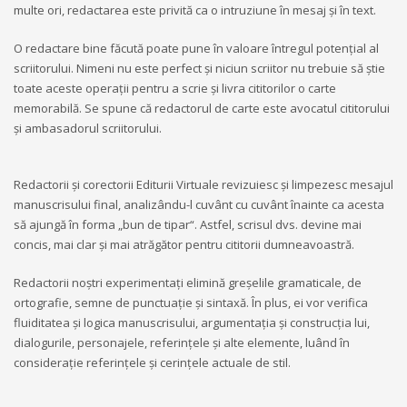
multe ori, redactarea este privită ca o intruziune în mesaj şi în text.
O redactare bine făcută poate pune în valoare întregul potențial al
scriitorului. Nimeni nu este perfect și niciun scriitor nu trebuie să știe
toate aceste operații pentru a scrie și livra cititorilor o carte
memorabilă. Se spune că redactorul de carte este avocatul cititorului
și ambasadorul scriitorului.
Redactorii și corectorii Editurii Virtuale revizuiesc și limpezesc mesajul
manuscrisului final, analizându-l cuvânt cu cuvânt înainte ca acesta
să ajungă în forma „bun de tipar“. Astfel, scrisul dvs. devine mai
concis, mai clar și mai atrăgător pentru cititorii dumneavoastră.
Redactorii noștri experimentați elimină greșelile gramaticale, de
ortografie, semne de punctuație și sintaxă. În plus, ei vor verifica
fluiditatea şi logica manuscrisului, argumentaţia şi construcţia lui,
dialogurile, personajele, referinţele şi alte elemente, luând în
considerație referințele și cerințele actuale de stil.