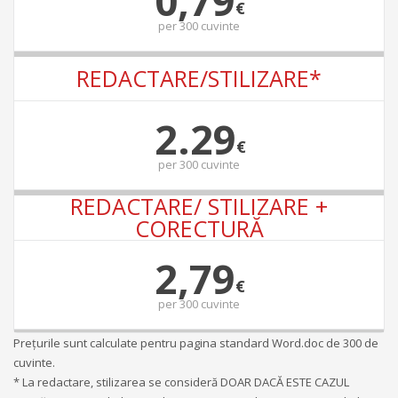
0,79
€
per
300 cuvinte
REDACTARE/STILIZARE*
2.29
€
per
300 cuvinte
REDACTARE/ STILIZARE +
CORECTURĂ
2,79
€
per
300 cuvinte
Preţurile sunt calculate pentru pagina standard Word.doc de 300 de
cuvinte.
* La redactare, stilizarea se consideră DOAR DACĂ ESTE CAZUL