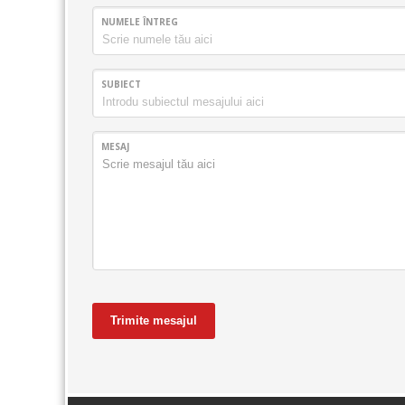
NUMELE ÎNTREG
SUBIECT
MESAJ
Trimite mesajul