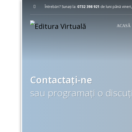
Întrebări? Sunați la:
0732 398 921
de luni până vineri,
ACASĂ
Contactați-ne
sau programați o discuți