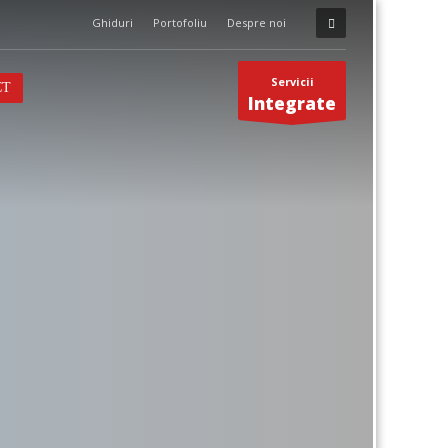
Ghiduri
Portofoliu
Despre noi
Servicii
CT
Integrate