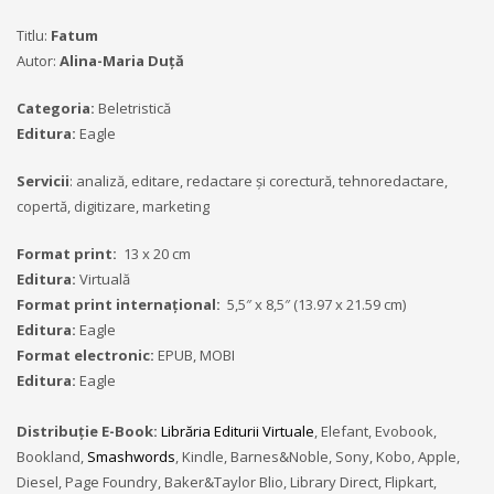
Titlu:
Fatum
Autor:
Alina-Maria Duţă
Categoria:
Beletristică
Editura:
Eagle
Servicii
: analiză, editare, redactare şi corectură, tehnoredactare,
copertă, digitizare, marketing
Format print:
13 x 20 cm
Editura:
Virtuală
Format print internațional:
5,5″ x 8,5″ (13.97 x 21.59 cm)
Editura:
Eagle
Format electronic:
EPUB, MOBI
Editura:
Eagle
Distribuție E-Book:
Librăria Editurii Virtuale
, Elefant, Evobook,
Bookland,
Smashwords
, Kindle, Barnes&Noble, Sony, Kobo, Apple,
Diesel, Page Foundry, Baker&Taylor Blio, Library Direct, Flipkart,