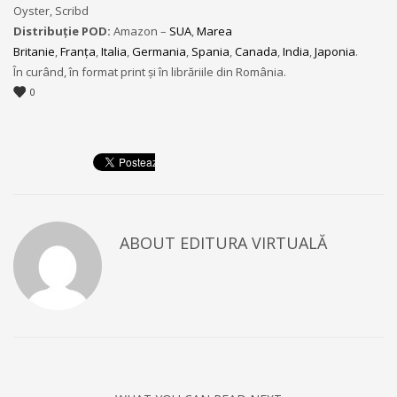
Oyster, Scribd
Distribuție POD:
Amazon –
SUA
,
Marea
Britanie
,
Franţa
,
Italia
,
Germania
,
Spania
,
Canada
,
India
,
Japonia
.
În curând, în format print şi în librăriile din România.
0
ABOUT
EDITURA VIRTUALĂ