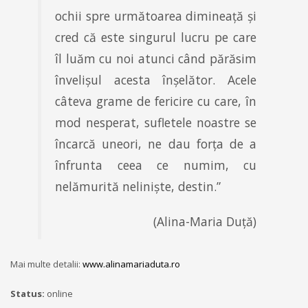
ochii spre următoarea dimineaţă şi
cred că este singurul lucru pe care
îl luăm cu noi atunci când părăsim
învelişul acesta înşelător. Acele
câteva grame de fericire cu care, în
mod nesperat, sufletele noastre se
încarcă uneori, ne dau forţa de a
înfrunta ceea ce numim, cu
nelămurită nelinişte, destin.”
(Alina-Maria Duţă)
Mai multe detalii:
www.alinamariaduta.ro
Status:
online