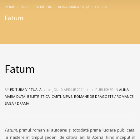
HOME
BLOG
SCRIITORI
ALINA-MARIA DUŢĂ
FATUM
Fatum
Fatum
BY
EDITURA VIRTUALĂ
/
JOI, 10 APRILIE 2014
/
PUBLISHED IN
ALINA-
MARIA DUŢĂ
,
BELETRISTICĂ
,
CĂRȚI
,
NEWS
,
ROMANE DE DRAGOSTE / ROMANCE
,
SAGA / DRAMA
Fatum
, primul roman al autoarei şi totodată prima lucrare publicată,
ia naştere în timpul şederii de câţiva ani la Atena, fiind început în