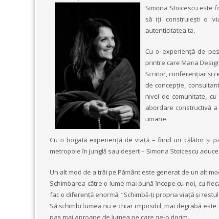
Simona Stoicescu este f
să iți construiești o v
autenticitatea ta.
Cu o experiență de pes
printre care Maria Design
Scriitor, conferențiar şi 
de concepție, consultant
nivel de comunitate, cu 
abordare constructivă a a
umane.
Cu o bogată experiență de viață – fiind un călător şi p
metropole în junglă sau deşert – Simona Stoicescu aduce co
Un alt mod de a trăi pe Pământ este generat de un alt mo
Schimbarea către o lume mai bună începe cu noi, cu fiecar
fac o diferență enormă. “Schimbă-ţi propria viaţă şi restu
Să schimbi lumea nu e chiar imposibil, mai degrabă este 
pas mai aproape de lumea pe care ne-o dorim.