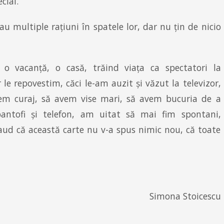
cial.
au multiple rațiuni în spatele lor, dar nu țin de nicio
o vacanță, o casă, trăind viața ca spectatori la
le repovestim, căci le-am auzit și văzut la televizor,
em curaj, să avem vise mari, să avem bucuria de a
antofi și telefon, am uitat să mai fim spontani,
ă aud că această carte nu v-a spus nimic nou, că toate
Simona Stoicescu