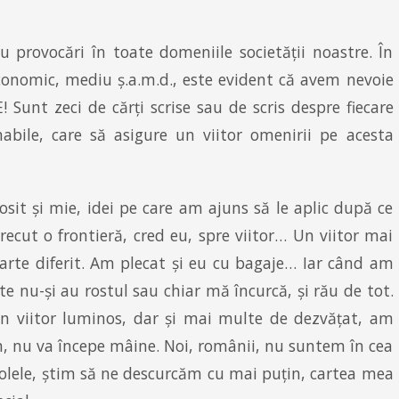
 provocări în toate domeniile societății noastre. În
economic, mediu ș.a.m.d., este evident că avem nevoie
unt zeci de cărți scrise sau de scris despre fiecare
abile, care să asigure un viitor omenirii pe acesta
osit și mie, idei pe care am ajuns să le aplic după ce
recut o frontieră, cred eu, spre viitor… Un viitor mai
arte diferit. Am plecat și eu cu bagaje… Iar când am
e nu-și au rostul sau chiar mă încurcă, și rău de tot.
n viitor luminos, dar și mai multe de dezvățat, am
m, nu va începe mâine. Noi, românii, nu suntem în cea
tolele, știm să ne descurcăm cu mai puțin, cartea mea