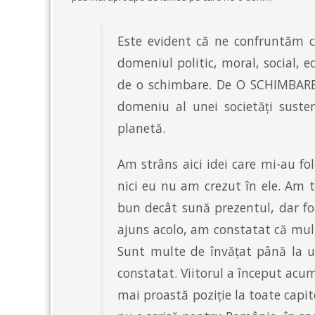
Este evident că ne confruntăm cu
domeniul politic, moral, social, 
de o schimbare. De O SCHIMBARE! S
domeniu al unei societăți susten
planetă.
Am strâns aici idei care mi-au fol
nici eu nu am crezut în ele. Am t
bun decât sună prezentul, dar fo
ajuns acolo, am constatat că mult
Sunt multe de învățat până la u
constatat. Viitorul a început acu
mai proastă poziție la toate capi