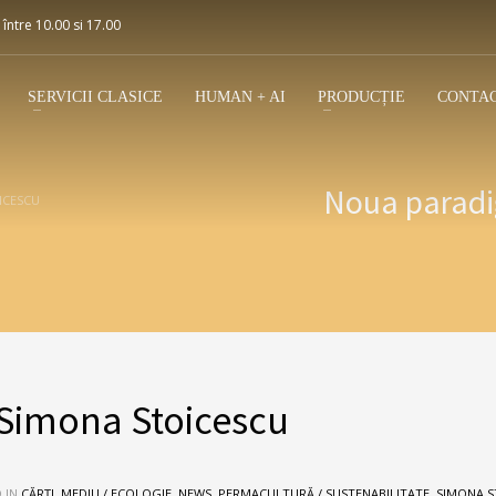
 între 10.00 si 17.00
SERVICII CLASICE
HUMAN + AI
PRODUCȚIE
CONTA
Noua parad
ICESCU
Simona Stoicescu
 IN
CĂRȚI
,
MEDIU / ECOLOGIE
,
NEWS
,
PERMACULTURĂ / SUSTENABILITATE
,
SIMONA S