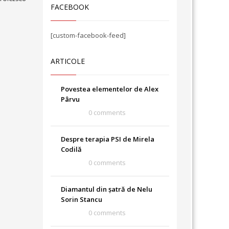
FACEBOOK
[custom-facebook-feed]
ARTICOLE
Povestea elementelor de Alex
Pârvu
0 comments
Despre terapia PSI de Mirela
Codilă
0 comments
Diamantul din șatră de Nelu
Sorin Stancu
0 comments