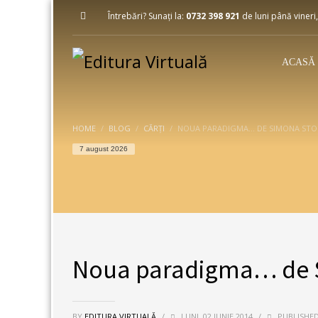
Întrebări? Sunați la:
0732 398 921
de luni până vineri,
ACASĂ
HOME
BLOG
CĂRȚI
NOUA PARADIGMA… DE SIMONA STO
7 august 2026
Noua paradigma… de 
BY
EDITURA VIRTUALĂ
/
LUNI, 02 IUNIE 2014
/
PUBLISHED