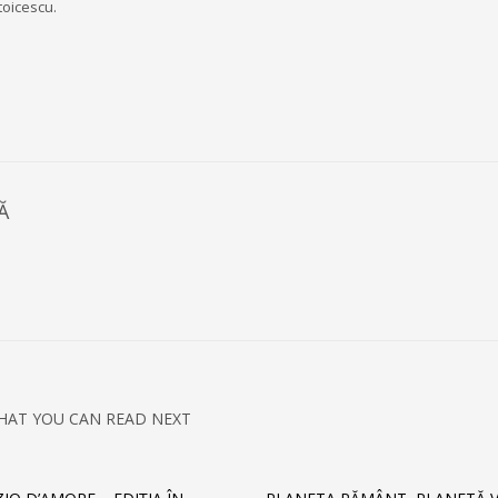
toicescu.
Ă
HAT YOU CAN READ NEXT