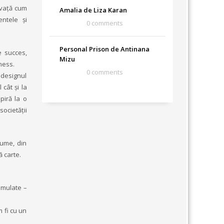
nvață cum
Amalia de Liza Karan
entele şi
0 comments
Personal Prison de Antinana
e succes,
Mizu
ness.
0 comments
e designul
cât și la
piră la o
societății
lume, din
ă carte.
umulate –
 fi cu un