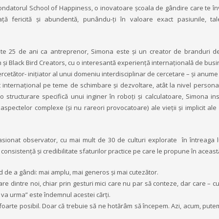
ondatorul School of Happiness, o inovatoare școala de gândire care te î
iață fericită și abundentă, punându-ți în valoare exact pasiunile, tal
te 25 de ani ca antreprenor, Simona este şi un creator de branduri d
 şi Black Bird Creators, cu o interesantă experiență internațională de busi
cercetător- inițiator al unui domeniu interdisciplinar de cercetare – și anum
 internațional pe teme de schimbare şi dezvoltare, atât la nivel personal 
o structurare specifică unui inginer în roboți şi calculatoare, Simona ins
spectelor complexe (şi nu rareori provocatoare) ale vieţii şi implicit ale 
asionat observator, cu mai mult de 30 de culturi explorate în întreaga 
nsistență şi credibilitate sfaturilor practice pe care le propune în aceast
d de a gândi: mai amplu, mai generos şi mai cutezător.
e dintre noi, chiar prin gesturi mici care nu par să conteze, dar care – c
l va urma” este îndemnul acestei cărţi.
foarte posibil. Doar că trebuie să ne hotărâm să începem. Azi, acum, putem