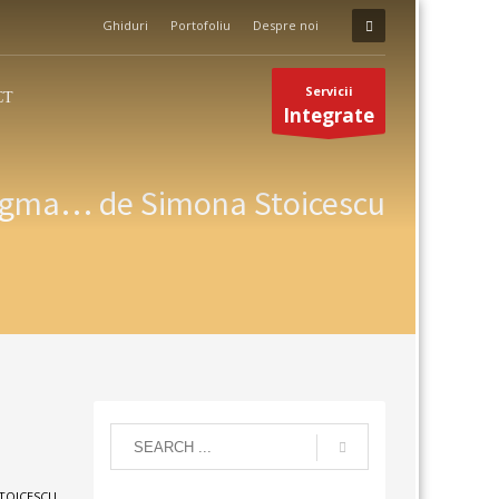
Ghiduri
Portofoliu
Despre noi
Servicii
CT
Integrate
igma… de Simona Stoicescu
TOICESCU