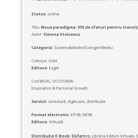
Status:
online
Titlu:
Noua paradigma: 555 de sfaturi pentru tranziți
Autor:
Simona Stoicescu
Categoria:
Sustenabilitate/Ecologie/Mediu
Colecţia: GAIA
Editura:
Eagle
Cod BISAC: OCC019000
Inspiration & Personal Growth
Servicii
: corectură, digitizare, distribuţie
Format electronic:
EPUB, MOBI
Editura:
Virtuală
Distribuție E-Book:
Elefant.ro
, Librăria Editurii Virtu