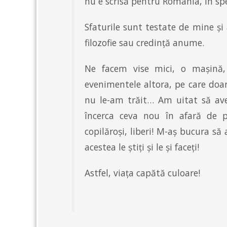
nu e scrisă pentru România, în spe
Sfaturile sunt testate de mine și 
filozofie sau credință anume.
Ne facem vise mici, o mașină, 
evenimentele altora, pe care doar 
nu le-am trăit… Am uitat să av
încerca ceva nou în afară de p
copilăroși, liberi! M-aș bucura s
acestea le știți și le și faceți!
Astfel, viața capătă culoare!