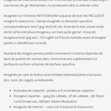
sau tonuri de gri. Momentan, nu producem cărți cu interior color.
Imaginile vor fi trimise ÎNTOTDEAUNA separat de text. NU INCLUDEȚI
imagini în manuscris. Salvați imaginile cu denumiri specifice
corespunzătoare: test1.jpg, test2.tif, etc. Inserați în text, exact unde
doriți să fie introdusă imaginea, un marcaj de genul: <inserați
imaginea test1.jpg aici>. Vă rugăm să folosiți numele exact al imaginii
pentru o identificare corectă.
Numărul de imagini permis pentru inserare în conținut depinde de
tipul de pachet de servicii ales. Orice inserare suplimentară se
tarifează conform schemei de tarifare specifice.
Imaginile pe care ar trebui să le trimiteți (dețineți) pentru lucrarea
dvs. sunt, de regulă, următoarele:
Ilustrația de copertă – pentru a fi inserată pe coperta I.
Designul copertei – .jpeg de calitate, .tif de calitate, .cdr (fișier
Corel Draw) sau .AI(fișier Adobe Illustrator)
Imaginile de interior – care vor fi incluse în manuscris.