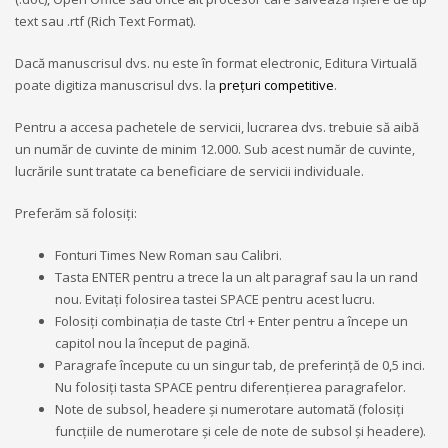
text sau .rtf (Rich Text Format).
Dacă manuscrisul dvs. nu este în format electronic, Editura Virtuală
poate digitiza manuscrisul dvs. la
prețuri competitive
.
Pentru a accesa pachetele de servicii, lucrarea dvs. trebuie să aibă
un număr de cuvinte de minim 12.000. Sub acest număr de cuvinte,
lucrările sunt tratate ca beneficiare de servicii individuale.
Preferăm să folosiți:
Fonturi Times New Roman sau Calibri.
Tasta ENTER pentru a trece la un alt paragraf sau la un rand
nou. Evitați folosirea tastei SPACE pentru acest lucru.
Folosiți combinația de taste Ctrl + Enter pentru a începe un
capitol nou la început de pagină.
Paragrafe începute cu un singur tab, de preferință de 0,5 inci.
Nu folosiți tasta SPACE pentru diferențierea paragrafelor.
Note de subsol, headere și numerotare automată (folosiți
funcțiile de numerotare și cele de note de subsol și headere).