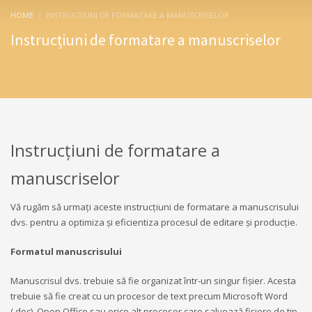
HOME
INSTRUCȚIUNI DE FORMATARE A MANUSCRISELOR
Instrucțiuni de formatare a manuscriselor
Instrucțiuni de formatare a
manuscriselor
Vă rugăm să urmați aceste instrucțiuni de formatare a manuscrisului
dvs. pentru a optimiza și eficientiza procesul de editare și producție.
Formatul manuscrisului
Manuscrisul dvs. trebuie să fie organizat într-un singur fișier. Acesta
trebuie să fie creat cu un procesor de text precum Microsoft Word
(.doc), Open Office sau orice alt procesor care salvează fișiere de tip