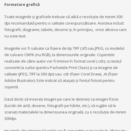
Formatare grafică
Toate imaginile și graficele trebuie să aibă o rezoluție de minim 300
dpi recomandată pentru o calitate corespunzătoare. Acestea includ:
fotografii, diagrame, tabele, desene și, în principiu, orice altceva care
nu este text.
Imaginile vor fi salvate ca fișiere de tip TIFF (.tif) sau JPEG, cu modelul
de culoare CMYK (nu RGB), la dimensiunile originale. Copertele
realizate de către autor vor fi trimise în format corel (.cdr), cu textul
convertit la curbe (pentru Pachetele Print Clasic) și ca imagine de
calitate (JPEG, TIFF la 300 dpi) sau .cdr (fișier Corel Draw), .AI (fișier
Adobe Illustrator). Este indicat să atașați și fontul folosit pentru
copertă.
Dacă doriți să inserați imagini pe care le dețineți ca imagini fizice
(lucrări de artă, desene, fotografii pe hârtie, etc.), vă rugăm să le
scanați materialele la dimensiunea originală, cu o rezoluție de minim
300dpi.
Imaginile din interiorul lucrării vor fi convertite și inserate în alb/negru