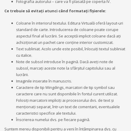
Fotografia autorului – care va fi plasată pe coperta IV
.
Ce trebuie să evitați atunci când formatați fișierele:
Coloane în interiorul textului. Editura Virtuală oferă layout-uri
standard de carte. Introducerea de coloane poate corupe
aspectul final al lucrării. Se acceptă implicit coloane dacă ați
achiziționat un pachet care conține interior customizat.
Text subliniat. Acolo unde este posibil, înlocuiți textul subliniat
cu italice.
Note de subsol introduse în pagină. Dacă aveți note de
subsol, marcați aceste note la sfârșitul capitolului sau al
lucrării.
Imaginile inserate în manuscris.
Caractere de tip Wingdings, marcatori de tip symbol sau
caractere care nu sunt disponibile în fontul curent utilizat.
Folosiți marcatorii impliciți ai procesorului dvs. de text și
menționați separat, într-un text de comentarii, eventualele
caracteristici specifice ale textului.
Înscrierea numelui dvs. pe fiecare pagină.
Suntem mereu disponibili pentru a veni în întâmpinarea dvs. cu