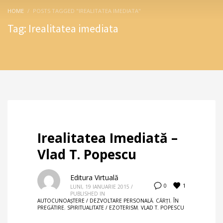
HOME
POSTS TAGGED "IREALITATEA IMEDIATA"
Tag: Irealitatea imediata
Irealitatea Imediată –
Vlad T. Popescu
Editura Virtuală
1
0
LUNI, 19 IANUARIE 2015
/
PUBLISHED IN
AUTOCUNOAŞTERE / DEZVOLTARE PERSONALĂ
,
CĂRȚI
,
ÎN
PREGĂTIRE
,
SPIRITUALITATE / EZOTERISM
,
VLAD T. POPESCU