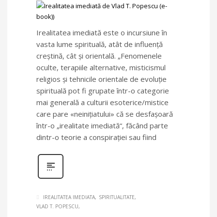
Irealitatea imediată este o incursiune în
vasta lume spirituală, atât de influenţă
creştină, cât şi orientală. „Fenomenele
oculte, terapiile alternative, misticismul
religios şi tehnicile orientale de evoluţie
spirituală pot fi grupate într-o categorie
mai generală a culturii esoterice/mistice
care pare «neiniţiatului» că se desfaşoară
într-o „irealitate imediată“, făcând parte
dintr-o teorie a conspiraţiei sau fiind
IREALITATEA IMEDIATA
SPIRITUALITATE
VLAD T. POPESCU