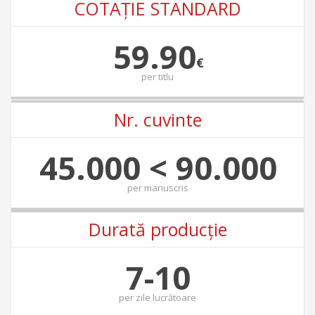
COTAŢIE STANDARD
59.90
€
per
titlu
Nr. cuvinte
45.000 < 90.000
per
manuscris
Durată producție
7-10
per
zile lucrătoare