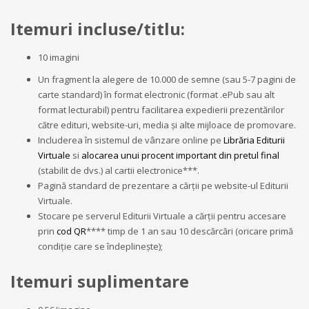
Itemuri incluse/titlu:
10 imagini
Un fragment la alegere de 10.000 de semne (sau 5-7 pagini de
carte standard) în format electronic (format .ePub sau alt
format lecturabil) pentru facilitarea expedierii prezentărilor
către edituri, website-uri, media și alte mijloace de promovare.
Includerea în sistemul de vânzare online pe
Librăria Editurii
Virtuale
si
alocarea unui procent important din pretul final
(stabilit de dvs.) al cartii electronice***.
Pagină standard de prezentare a cărții pe website-ul Editurii
Virtuale.
Stocare pe serverul Editurii Virtuale a cărții pentru accesare
prin
cod QR
**** timp de 1 an sau 10 descărcări (oricare primă
condiție care se îndeplinește);
Itemuri suplimentare