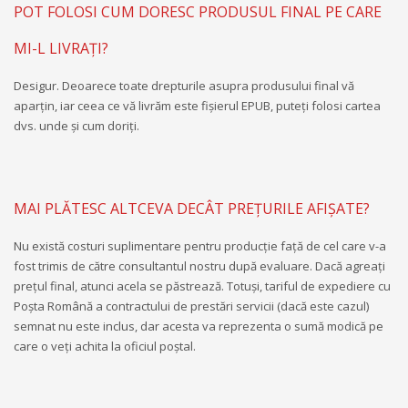
POT FOLOSI CUM DORESC PRODUSUL FINAL PE CARE
MI-L LIVRAŢI?
Desigur. Deoarece toate drepturile asupra produsului final vă
aparţin, iar ceea ce vă livrăm este fişierul EPUB, puteţi folosi cartea
dvs. unde şi cum doriţi.
MAI PLĂTESC ALTCEVA DECÂT PREȚURILE AFIȘATE?
Nu există costuri suplimentare pentru producție față de cel care v-a
fost trimis de către consultantul nostru după evaluare. Dacă agreaţi
preţul final, atunci acela se păstrează. Totuși, tariful de expediere cu
Poșta Română a contractului de prestări servicii (dacă este cazul)
semnat nu este inclus, dar acesta va reprezenta o sumă modică pe
care o veți achita la oficiul poștal.