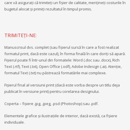
care vă asiguraţi că trimiteţi un fişier de calitate, menţineţi costurile în
bugetul alocat şi primiţi rezultatul în timpul promis.
TRIMITEȚI-NE:
Manuscrisul dvs. complet (sau fişierul sursă în care a fost realizat
formatul print, dacă este cazul), în forma finală în care doriţi să apară.
Fişierul poate fi într-unul din formatele: Word (.doc sau .docx), Rich
Text (.rtf), Text (.txt), Open Office (.odf), Adobe Indesign (.ai). Atenţie,
formatul Text (.txt) nu păstrează formatările mai complexe.
Fişierul final al versiunii print (dacă este vorba despre un titlu deja
publicat în versiune print) pentru corelarea designului.
Coperta – fişiere .jpg, .jpeg, .psd (Photoshop) sau .pdf.
Elementele grafice şi ilustraţiile de interior, dacă există, ca fişiere
individuale.