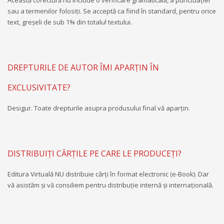
sau a termenilor folosiți. Se acceptă ca fiind în standard, pentru orice
text, greșeli de sub 1% din totalul textului.
DREPTURILE DE AUTOR ÎMI APARŢIN ÎN
EXCLUSIVITATE?
Desigur. Toate drepturile asupra produsului final vă aparţin.
DISTRIBUIȚI CĂRŢILE PE CARE LE PRODUCEȚI?
Editura Virtuală NU distribuie cărţi în format electronic (e-Book). Dar
vă asistăm şi vă consiliem pentru distribuţie internă şi internaţională.