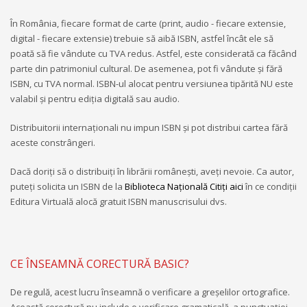
În România, fiecare format de carte (print, audio - fiecare extensie,
digital - fiecare extensie) trebuie să aibă ISBN, astfel încât ele să
poată să fie vândute cu TVA redus. Astfel, este considerată ca făcând
parte din patrimoniul cultural. De asemenea, pot fi vândute și fără
ISBN, cu TVA normal. ISBN-ul alocat pentru versiunea tipărită NU este
valabil și pentru ediția digitală sau audio.
Distribuitorii internaționali nu impun ISBN și pot distribui cartea fără
aceste constrângeri.
Dacă doriți să o distribuiți în librării românești, aveți nevoie. Ca autor,
puteţi solicita un ISBN de la
Biblioteca Naţională
Citiți aici
în ce condiții
Editura Virtuală alocă gratuit ISBN manuscrisului dvs.
CE ÎNSEAMNĂ CORECTURĂ BASIC?
De regulă, acest lucru înseamnă o verificare a greșelilor ortografice.
Această corectură nu include o verificare gramaticală, a punctuației