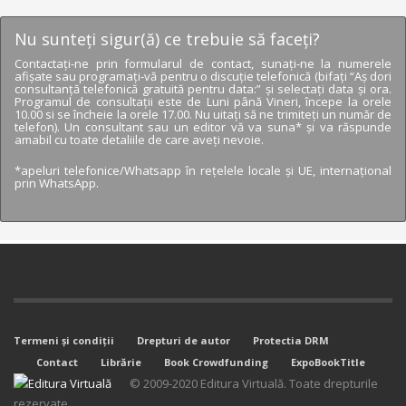
Nu sunteţi sigur(ă) ce trebuie să faceţi?
Contactaţi-ne prin formularul de contact, sunaţi-ne la numerele
afişate sau programaţi-vă pentru o discuţie telefonică (bifaţi “Aș dori
consultanță telefonică gratuită pentru data:” şi selectaţi data şi ora.
Programul de consultaţii este de Luni până Vineri, începe la orele
10.00 si se încheie la orele 17.00. Nu uitaţi să ne trimiteţi un număr de
telefon). Un consultant sau un editor vă va suna* şi va răspunde
amabil cu toate detaliile de care aveţi nevoie.
*apeluri telefonice/Whatsapp în reţelele locale şi UE, internaţional
prin WhatsApp.
Termeni şi condiţii
Drepturi de autor
Protectia DRM
Contact
Librărie
Book Crowdfunding
ExpoBookTitle
© 2009-2020 Editura Virtuală. Toate drepturile
rezervate.