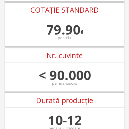
COTAŢIE STANDARD
79.90
€
per
titlu
Nr. cuvinte
< 90.000
per
manuscris
Durată producție
10-12
per
zile lucrătoare