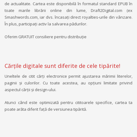
de actualitate. Cartea este disponibilă în formatul standard EPUB în
toate marile librării online din lume, Draft2Digital.com (ex
Smashwords.com, iar dvs. încasaţi direct royalties-urile din vânzare.
În plus, participaţi activ la salvarea pădurilor.
Oferim GRATUIT consiliere pentru distribuție
Cărțile digitale sunt diferite de cele tipărite!
Uneltele de citit cărți electronice permit ajustarea mărimii literelor,
paginii și culorilor. Cu toate acestea, au opțiuni limitate privind
aspectul cărții și design-ului.
Atunci când este optimizată pentru cititoarele specifice, cartea ta
poate arăta diferit față de versiunea tipărită.