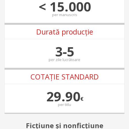
< 15.000
per
manuscris
Durată producție
3-5
per
zile lucrătoare
COTAŢIE STANDARD
29.90
€
per
titlu
Ficţiune şi nonficţiune