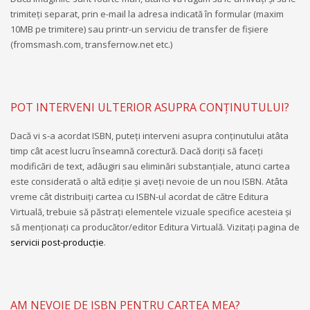
trimiteți separat, prin e-mail la adresa indicată în formular (maxim
10MB pe trimitere) sau printr-un serviciu de transfer de fișiere
(fromsmash.com, transfernow.net etc.)
POT INTERVENI ULTERIOR ASUPRA CONŢINUTULUI?
Dacă vi s-a acordat ISBN, puteţi interveni asupra conţinutului atâta
timp cât acest lucru înseamnă corectură. Dacă doriţi să faceţi
modificări de text, adăugiri sau eliminări substanţiale, atunci cartea
este considerată o altă ediţie şi aveţi nevoie de un nou ISBN. Atâta
vreme cât distribuiţi cartea cu ISBN-ul acordat de către Editura
Virtuală, trebuie să păstraţi elementele vizuale specifice acesteia şi
să menţionaţi ca producător/editor Editura Virtuală. Vizitaţi pagina de
servicii post-producţie
.
AM NEVOIE DE ISBN PENTRU CARTEA MEA?