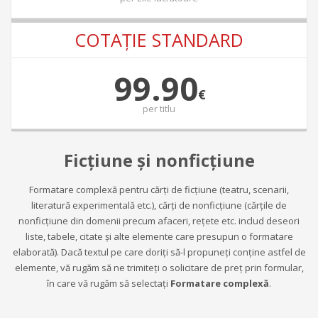
COTAŢIE STANDARD
99.90
€
per
titlu
Ficţiune şi nonficţiune
Formatare complexă pentru cărţi de ficţiune (teatru, scenarii,
literatură experimentală etc.), cărţi de nonficţiune (cărţile de
nonficţiune din domenii precum afaceri, reţete etc. includ deseori
liste, tabele, citate şi alte elemente care presupun o formatare
elaborată). Dacă textul pe care doriți să-l propuneți conține astfel de
elemente, vă rugăm să ne trimiteți o solicitare de preț prin formular,
în care vă rugăm să selectați
Formatare complexă
.