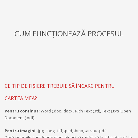
CUM FUNCȚIONEAZĂ PROCESUL
CE TIP DE FIȘIERE TREBUIE SĂ ÎNCARC PENTRU
CARTEA MEA?
Pentru conținut:
Word (.doc, .docx), Rich Text (.rtf), Text (.txt), Open
Document (.odf).
Pentru imagini
: .jpg, .jpeg, .tiff, .psd, .bmp, .ai sau .pdf.
Dacă imaginile sunt foarte mari, atunci vă rugăm să le arhivați și să le