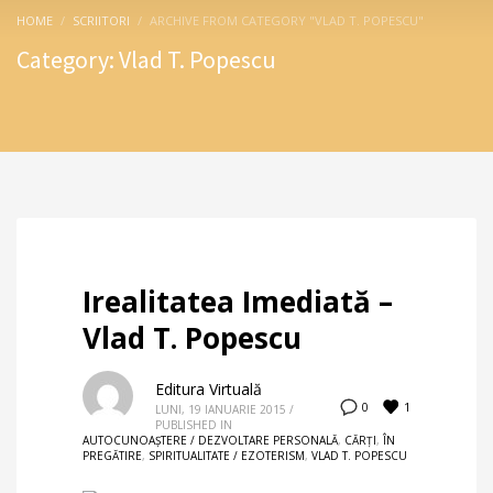
HOME
SCRIITORI
ARCHIVE FROM CATEGORY "VLAD T. POPESCU"
Category: Vlad T. Popescu
Irealitatea Imediată –
Vlad T. Popescu
Editura Virtuală
1
0
LUNI, 19 IANUARIE 2015
/
PUBLISHED IN
AUTOCUNOAŞTERE / DEZVOLTARE PERSONALĂ
,
CĂRȚI
,
ÎN
PREGĂTIRE
,
SPIRITUALITATE / EZOTERISM
,
VLAD T. POPESCU