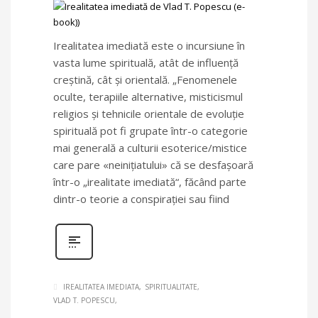
Irealitatea imediată este o incursiune în
vasta lume spirituală, atât de influenţă
creştină, cât şi orientală. „Fenomenele
oculte, terapiile alternative, misticismul
religios şi tehnicile orientale de evoluţie
spirituală pot fi grupate într-o categorie
mai generală a culturii esoterice/mistice
care pare «neiniţiatului» că se desfaşoară
într-o „irealitate imediată“, făcând parte
dintr-o teorie a conspiraţiei sau fiind
IREALITATEA IMEDIATA
SPIRITUALITATE
VLAD T. POPESCU