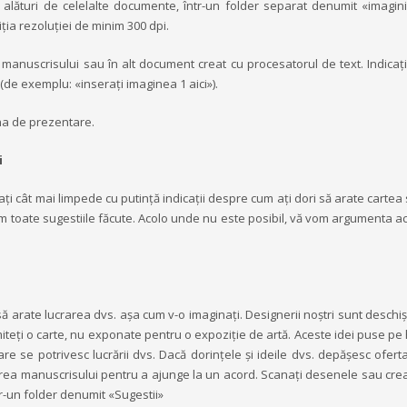
ick alături de celelalte documente, într-un folder separat denumit «imagin
ția rezoluției de minim 300 dpi.
anuscrisului sau în alt document creat cu procesatorul de text. Indicați 
(de exemplu: «inserați imaginea 1 aici»).
ina de prezentare.
i
i cât mai limpede cu putință indicații despre cum ați dori să arate cartea
em toate sugestiile făcute. Acolo unde nu este posibil, vă vom argumenta ac
ă arate lucrarea dvs. așa cum v-o imaginați. Designerii noștri sunt deschiși
miteți o carte, nu exponate pentru o expoziție de artă. Aceste idei puse pe 
re se potrivesc lucrării dvs. Dacă dorințele și ideile dvs. depășesc ofert
miterea manuscrisului pentru a ajunge la un acord. Scanați desenele sau creaț
tr-un folder denumit «Sugestii»