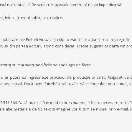
sul nu trebuie să fie scris cu majuscule pentru că ne va împiedica să
 înlocuiți textul subliniat cu italice.
ublicare ale Editurii Virtuale și citiți aceste instrucțiuni precum şi regulil
n ISBN din partea editurii, atunci consideraţi aceste sugestii ca parte din p
rectat și nu mai aveți modificări sau adăugiri de făcut.
u ar putea să îngreuneze procesul de producție al cărții. Asigurați-vă că 
 manuscrisul. Dacă aveți întrebări, vă rugăm să le formulați prin e-mail, l
69 511 564. Dacă nu există în mod expres materiale fizice necesare realizări
celelalte materiale de tip text și imagine vor fi trimise numai prin e-mail,