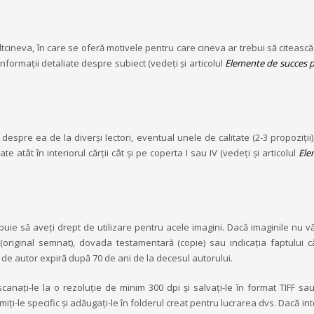
ltcineva, în care se oferă motivele pentru care cineva ar trebui să citeasc
informații detaliate despre subiect (vedeți și articolul
Elemente de succes 
i despre ea de la diverși lectori, eventual unele de calitate (2-3 propoziții)
ate atât în interiorul cărţii cât şi pe coperta I sau IV (vedeți și articolul
Ele
rebuie să aveți drept de utilizare pentru acele imagini. Dacă imaginile nu v
 (original semnat), dovada testamentară (copie) sau indicația faptului c
e de autor expiră după 70 de ani de la decesul autorului.
 scanați-le la o rezoluție de minim 300 dpi și salvați-le în format TIFF sa
iți-le specific și adăugați-le în folderul creat pentru lucrarea dvs. Dacă in