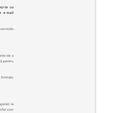
ți-le cu
e e-mail
erviciile
inte de a
tă pentru
ie formate
pelați la
nsfer.com