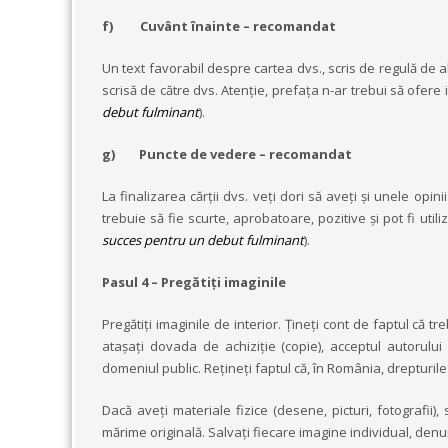
f)
Cuvânt înainte – recomandat
Un text favorabil despre cartea dvs., scris de regulă de a
scrisă de către dvs. Atenție, prefața n-ar trebui să ofere 
debut fulminant
).
g)
Puncte de vedere – recomandat
La finalizarea cărții dvs. veți dori să aveți și unele opini
trebuie să fie scurte, aprobatoare, pozitive și pot fi utiliz
succes pentru un debut fulminant
).
Pasul 4 – Pregătiți imaginile
Pregătiți imaginile de interior. Țineți cont de faptul că t
atașați dovada de achiziție (copie), acceptul autorului
domeniul public. Rețineți faptul că, în România, drepturil
Dacă aveți materiale fizice (desene, picturi, fotografii),
mărime originală. Salvați fiecare imagine individual, denum