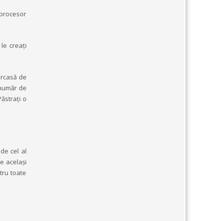
t procesor
le creați
arcasă de
n număr de
Păstrați o
de cel al
pe același
tru toate