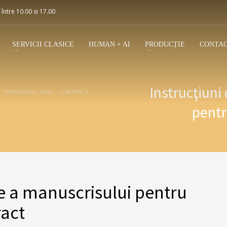
 între 10.00 si 17.00
SERVICII CLASICE
HUMAN + AI
PRODUCȚIE
CONTA
Instrucţiuni
RU TEHNOREDACTARE – CONTRACT
pentr
re a manuscrisului pentru
ract