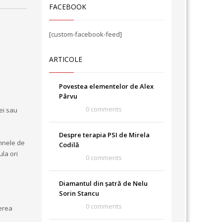
FACEBOOK
[custom-facebook-feed]
ARTICOLE
Povestea elementelor de Alex
Pârvu
0 comments
ei sau
Despre terapia PSI de Mirela
emnele de
Codilă
ula ori
0 comments
Diamantul din șatră de Nelu
Sorin Stancu
0 comments
gerea