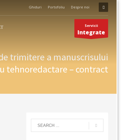
Ghiduri
Portofoliu
Despre noi
Servicii
CT
Integrate
 de trimitere a manuscrisului
u tehnoredactare – contract