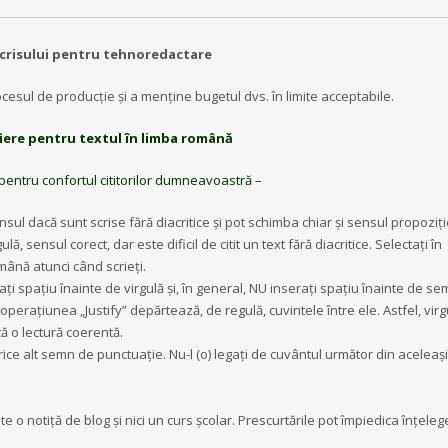
uscrisului pentru tehnoredactare
cesul de producţie şi a menţine bugetul dvs. în limite acceptabile.
iere pentru textul în limba română
 pentru confortul cititorilor dumneavoastră –
sul dacă sunt scrise fără diacritice și pot schimba chiar și sensul propoziți
ă, sensul corect, dar este dificil de citit un text fără diacritice. Selectaţi în
mână atunci când scrieţi.
ți spațiu înainte de virgulă și, în general, NU inserați spațiu înainte de s
perațiunea „Justify” depărtează, de regulă, cuvintele între ele. Astfel, virg
ă o lectură coerentă.
orice alt semn de punctuație. Nu-l (o) legați de cuvântul următor din aceleași
e o notiță de blog și nici un curs școlar. Prescurtările pot împiedica înțele