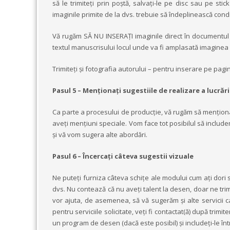
să le trimiteți prin poștă, salvați-le pe disc sau pe st
imaginile primite de la dvs. trebuie să îndeplinească condi
Vă rugăm SĂ NU INSERAȚI imaginile direct în documentul m
textul manuscrisului locul unde va fi amplasată imaginea 
Trimiteţi şi fotografia autorului – pentru inserare pe pag
Pasul 5 – Menționați sugestiile de realizare a lucrări
Ca parte a procesului de producție, vă rugăm să menționaț
aveți mențiuni speciale. Vom face tot posibilul să includ
și vă vom sugera alte abordări.
Pasul 6 – Încercați câteva sugestii vizuale
Ne puteți furniza câteva schiţe ale modului cum ați dori s
dvs. Nu contează că nu aveți talent la desen, doar ne tri
vor ajuta, de asemenea, să vă sugerăm și alte servicii ca
pentru serviciile solicitate, veți fi contactat(ă) după tri
un program de desen (dacă este posibil) și includeți-le în