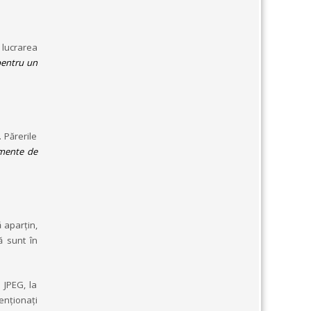
ă lucrarea
pentru un
. Părerile
mente de
ă aparțin,
ă sunt în
u JPEG, la
tenționați