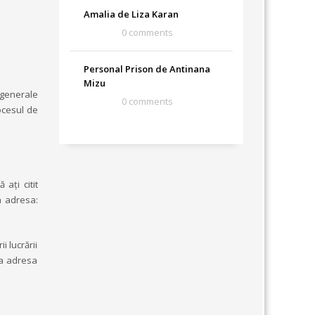
Amalia de Liza Karan
0 comments
Personal Prison de Antinana
Mizu
e generale
0 comments
rocesul de
ați citit
a adresa:
i lucrării
 la adresa