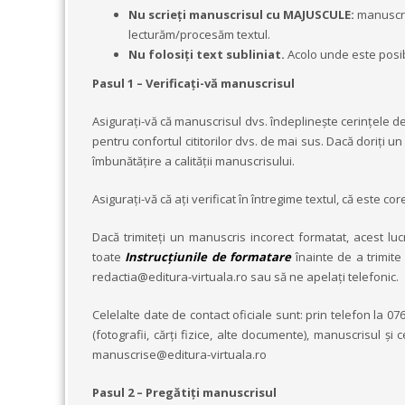
Nu scrieți manuscrisul cu MAJUSCULE:
manuscri
lecturăm/procesăm textul.
Nu folosiți text subliniat.
Acolo unde este posibil,
Pasul 1 – Verificați-vă manuscrisul
Asigurați-vă că manuscrisul dvs. îndeplinește cerințele de p
pentru confortul cititorilor dvs. de mai sus. Dacă doriţi u
îmbunătăţire a calităţii manuscrisului.
Asigurați-vă că ați verificat în întregime textul, că este co
Dacă trimiteți un manuscris incorect formatat, acest lucr
toate
Instrucțiunile de formatare
înainte de a trimite
redactia@editura-virtuala.ro sau să ne apelați telefonic.
Celelalte date de contact oficiale sunt: prin telefon la 07
(fotografii, cărţi fizice, alte documente), manuscrisul și 
manuscrise@editura-virtuala.ro
Pasul 2 – Pregătiți manuscrisul