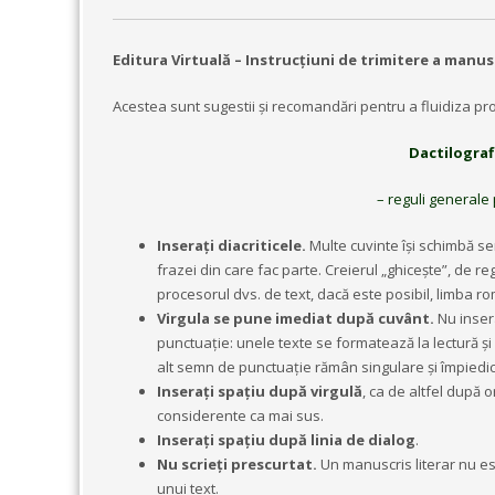
Editura Virtuală – Instrucțiuni de trimitere a man
Acestea sunt sugestii şi recomandări pentru a fluidiza pro
Dactilograf
– reguli generale
Inserați diacriticele.
Multe cuvinte își schimbă sen
frazei din care fac parte. Creierul „ghicește”, de regul
procesorul dvs. de text, dacă este posibil, limba ro
Virgula se pune imediat după cuvânt.
Nu insera
punctuație: unele texte se formatează la lectură și o
alt semn de punctuație rămân singulare și împiedic
Inserați spațiu după virgulă
, ca de altfel după 
considerente ca mai sus.
Inseraţi spaţiu după linia de dialog
.
Nu scrieți prescurtat.
Un manuscris literar nu est
unui text.