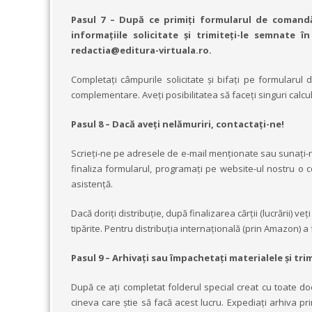
Pasul 7 – După ce primiţi formularul de comandă ş
informaţiile solicitate și trimiteți-le semnate 
redactia@editura-virtuala.ro.
Completați câmpurile solicitate și bifați pe formularul d
complementare. Aveți posibilitatea să faceți singuri calcule
Pasul 8 – Dacă aveți nelămuriri, contactați-ne!
Scrieți-ne pe adresele de e-mail menționate sau sunați-n
finaliza formularul, programați pe website-ul nostru o c
asistență.
Dacă doriţi distribuţie, după finalizarea cărții (lucrării) v
tipărite. Pentru distribuţia internaţională (prin Amazon) a 
Pasul 9 – Arhivați sau împachetați materialele și trim
După ce ați completat folderul special creat cu toate doc
cineva care știe să facă acest lucru. Expediați arhiva 