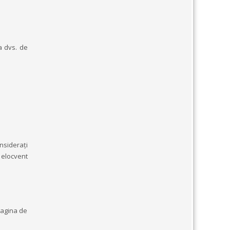
a dvs. de
nsiderați
 elocvent
pagina de