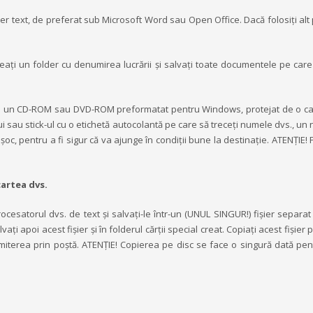
ișier text, de preferat sub Microsoft Word sau Open Office. Dacă folosiți al
reați un folder cu denumirea lucrării și salvați toate documentele pe care 
osiți un CD-ROM sau DVD-ROM preformatat pentru Windows, protejat de o c
ui sau stick-ul cu o etichetă autocolantă pe care să treceți numele dvs., u
ntișoc, pentru a fi sigur că va ajunge în condiții bune la destinație. ATENȚIE! 
artea dvs.
esatorul dvs. de text și salvați-le într-un (UNUL SINGUR!) fișier separat 
lvați apoi acest fișier și în folderul cărții special creat. Copiați acest fișier 
rimiterea prin poștă. ATENȚIE! Copierea pe disc se face o singură dată pen