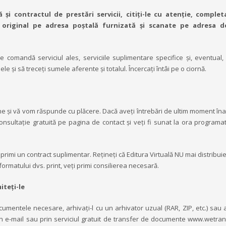
i contractul de prestări servicii, citiți-le cu atenţie, completa
în original pe adresa poştală furnizată şi scanate pe adresa d
e comandă serviciul ales, serviciile suplimentare specifice și, eventual, s
le și să treceți sumele aferente și totalul. Încercați întâi pe o ciornă.
e și vă vom răspunde cu plăcere. Dacă aveți întrebări de ultim moment îna
onsultație gratuită pe pagina de contact și veți fi sunat la ora programa
eți primi un contract suplimentar. Reţineţi că Editura Virtuală NU mai distribu
formatului dvs. print, veţi primi consilierea necesară.
iteți-le
umentele necesare, arhivați-l cu un arhivator uzual (RAR, ZIP, etc.) sau a
prin e-mail sau prin serviciul gratuit de transfer de documente www.wetra