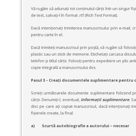
Vă rugăm să adunați tot conținutul cărții într-un singur f
de text, salvați-l în format .rtf (Rich Text Format).
Dacă intenționați trimiterea manuscrisului prin e-mail, c
pentru carte în el.
Dacă trimiteți manuscrisul prin poștă, vă rugăm să fol
plastic sau un stick de memorie. Etichetați carcasa discul
telefon și titlul cărții. Folosiți pentru expediere un plic a
copie integrală a manuscrisului dvs.
Pasul 3 – Creați documentele suplimentare pentru c
Scrieți următoarele documente suplimentare folosind proc
cărții. Denumiți-l, eventual,
informații suplimentare
. Sa
disc pe care ați copiat manuscrisul, dacă intenționați t
fișierele create, la final.
a)
Scurtă autobiografie a autorului – necesar