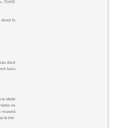
i». TOATE
direct în
 sau dacă
est lucru
 la ideile
hârtie ne
a noastră
i-le într-