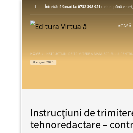
Întrebări? Sunați la:
0732 398 921
de luni până vineri,
ACASĂ
HOME
INSTRUCŢIUNI DE TRIMITERE A MANUSCRISULUI PENT
8 august 2026
Instrucţiuni de trimite
tehnoredactare – cont