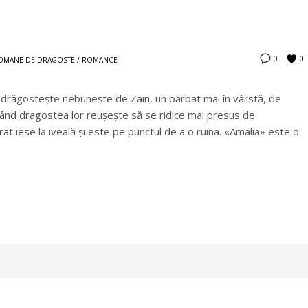
0
0
OMANE DE DRAGOSTE / ROMANCE
ndrăgostește nebunește de Zain, un bărbat mai în vârstă, de
Și, când dragostea lor reușește să se ridice mai presus de
rat iese la iveală și este pe punctul de a o ruina. «Amalia» este o