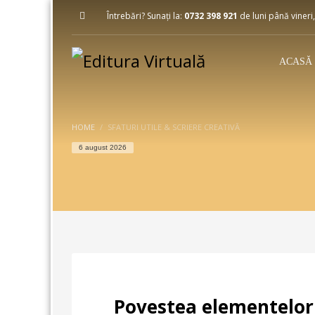
Întrebări? Sunați la:
0732 398 921
de luni până vineri,
ACASĂ
HOME
SFATURI UTILE & SCRIERE CREATIVĂ
6 august 2026
Povestea elementelor