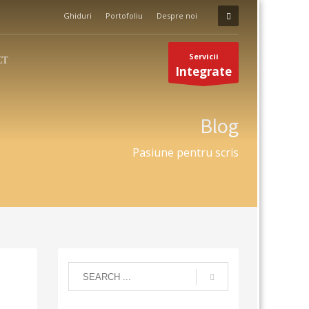
Ghiduri
Portofoliu
Despre noi
Servicii
CT
Integrate
Blog
Pasiune pentru scris