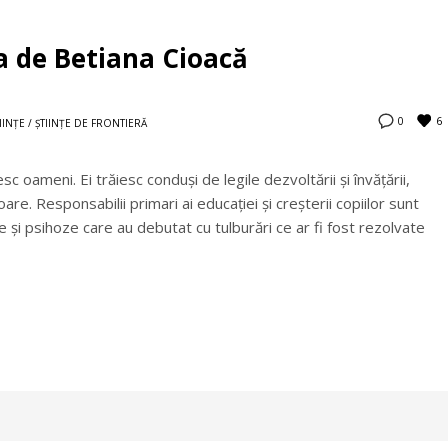
a de Betiana Cioacă
6
0
IINȚE / ȘTIINȚE DE FRONTIERĂ
esc oameni. Ei trăiesc conduși de legile dezvoltării și învățării,
are. Responsabilii primari ai educației și creșterii copiilor sunt
le și psihoze care au debutat cu tulburări ce ar fi fost rezolvate