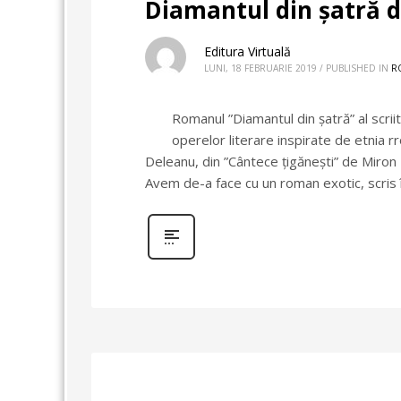
Diamantul din șatră d
Editura Virtuală
LUNI, 18 FEBRUARIE 2019
/
PUBLISHED IN
R
Romanul ”Diamantul din șatră” al scrii
operelor literare inspirate de etnia 
Deleanu, din ”Cântece țigănești” de Miron
Avem de-a face cu un roman exotic, scris 