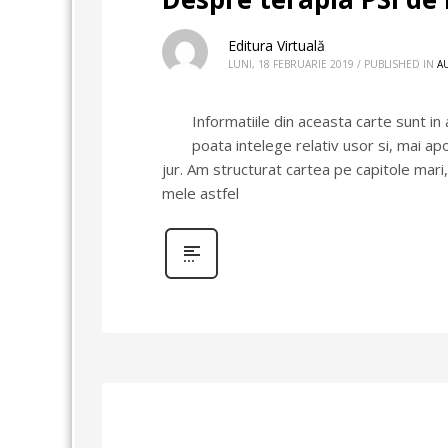
Editura Virtuală
LUNI, 18 FEBRUARIE 2019
/
PUBLISHED IN
A
Informatiile din aceasta carte sunt in 
poata intelege relativ usor si, mai apo
jur. Am structurat cartea pe capitole mari
mele astfel