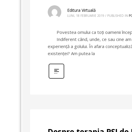
Editura Virtuală
LUNI, 18 FEBRUARIE 2019
/
PUBLISHED IN
P
Povestea omului ca toţi oamenii începe 
Indiferent când, unde, ce sau cine am 
experienţă a golului. În afara conceptualizăr
existenţei? Am putea la
Despre terapia PSI de 