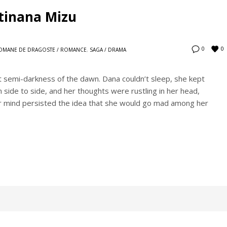
ntinana Mizu
0
0
OMANE DE DRAGOSTE / ROMANCE
,
SAGA / DRAMA
 semi-darkness of the dawn. Dana couldn’t sleep, she kept
om side to side, and her thoughts were rustling in her head,
er mind persisted the idea that she would go mad among her