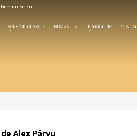
 între 10.00 si 17.00
SERVICII CLASICE
HUMAN + AI
PRODUCȚIE
CONTA
 de Alex Pârvu