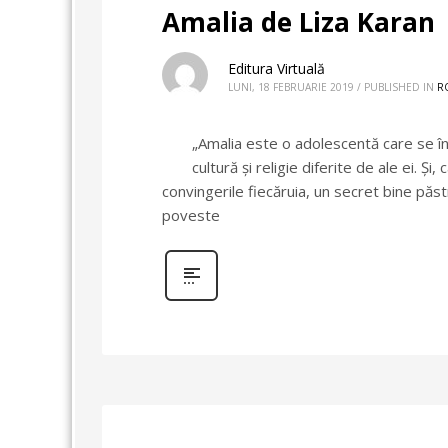
Amalia de Liza Karan
Editura Virtuală
LUNI, 18 FEBRUARIE 2019
/
PUBLISHED IN
R
„Amalia este o adolescentă care se î
cultură și religie diferite de ale ei. 
convingerile fiecăruia, un secret bine păst
poveste