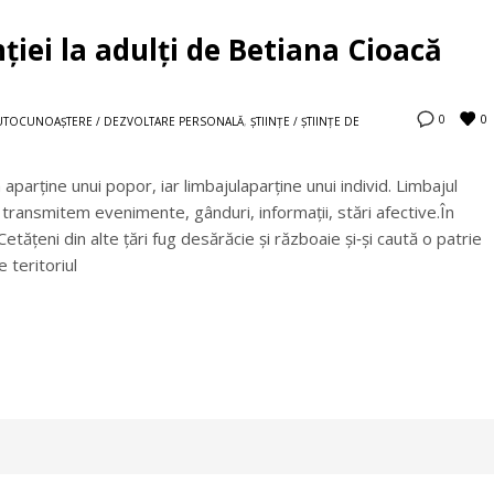
iei la adulți de Betiana Cioacă
0
0
UTOCUNOAŞTERE / DEZVOLTARE PERSONALĂ
,
ȘTIINȚE / ȘTIINȚE DE
aparține unui popor, iar limbajulaparține unui individ. Limbajul
l transmitem evenimente, gânduri, informații, stări afective.În
tățeni din alte țări fug desărăcie și războaie și‑și caută o patrie
e teritoriul