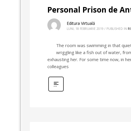
Personal Prison de A
Editura Virtuală
LUNI, 18 FEBRUARIE 2019
/
PUBLISHED IN
R
The room was swimming in that quiet
wriggling like a fish out of water, fr
exhausting her. For some time now, in h
colleagues