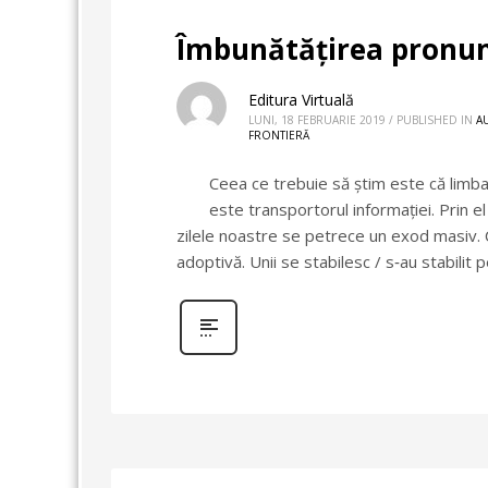
Îmbunătățirea pronunț
Editura Virtuală
LUNI, 18 FEBRUARIE 2019
/
PUBLISHED IN
A
FRONTIERĂ
Ceea ce trebuie să știm este că limba 
este transportorul informației. Prin e
zilele noastre se petrece un exod masiv. Ce
adoptivă. Unii se stabilesc / s‑au stabilit p