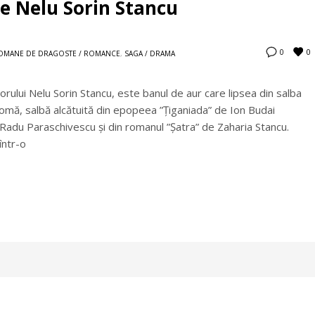
e Nelu Sorin Stancu
0
0
OMANE DE DRAGOSTE / ROMANCE
,
SAGA / DRAMA
torului Nelu Sorin Stancu, este banul de aur care lipsea din salba
rromă, salbă alcătuită din epopeea ”Țiganiada” de Ion Budai
 Radu Paraschivescu și din romanul ”Șatra” de Zaharia Stancu.
într-o