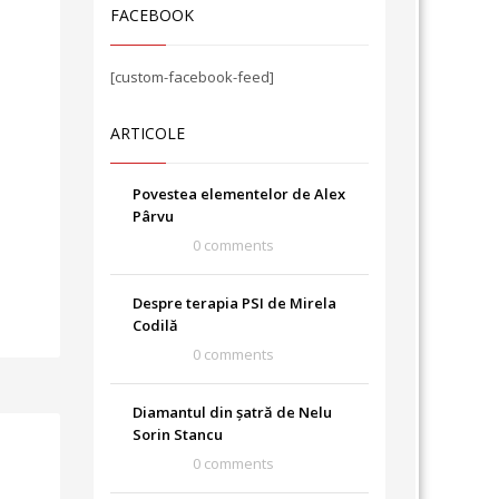
FACEBOOK
[custom-facebook-feed]
ARTICOLE
Povestea elementelor de Alex
Pârvu
0 comments
Despre terapia PSI de Mirela
Codilă
0 comments
Diamantul din șatră de Nelu
Sorin Stancu
0 comments