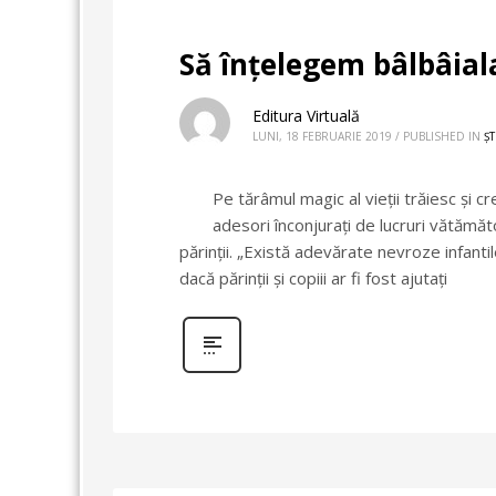
Să înțelegem bâlbâial
Editura Virtuală
LUNI, 18 FEBRUARIE 2019
/
PUBLISHED IN
ȘT
Pe tărâmul magic al vieții trăiesc și cr
adesori înconjurați de lucruri vătămăto
părinții. „Există adevărate nevroze infanti
dacă părinții și copiii ar fi fost ajutați