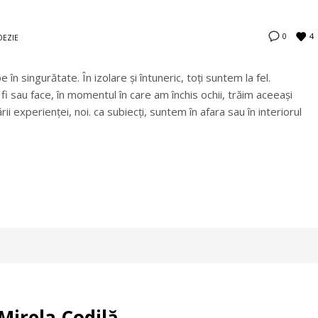
4
0
OEZIE
în singurătate. În izolare și întuneric, toţi suntem la fel.
fi sau face, în momentul în care am închis ochii, trăim aceeași
ii experienţei, noi. ca subiecţi, suntem în afara sau în interiorul
Mirela Codilă