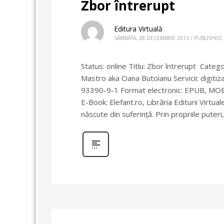
Zbor întrerupt
Editura Virtuală
SÂMBĂTĂ, 28 DECEMBRIE 2013
/
PUBLISHED 
Status: online Titlu: Zbor întrerupt Catego
Mastro aka Oana Butoianu Servicii: digiti
93390-9-1 Format electronic: EPUB, MOBI
E-Book: Elefant.ro, Librăria Editurii Virtu
născute din suferință. Prin propriile puteri