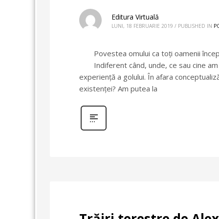
Editura Virtuală
LUNI, 18 FEBRUARIE 2019
/
PUBLISHED IN
P
Povestea omului ca toţi oamenii începe 
Indiferent când, unde, ce sau cine am 
experienţă a golului. În afara conceptualizăr
existenţei? Am putea la
Trăiri terestre de Al