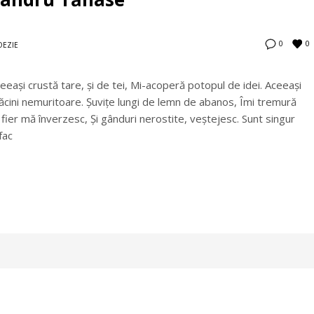
0
0
OEZIE
eeași crustă tare, și de tei, Mi-acoperă potopul de idei. Aceeași
dăcini nemuritoare. Șuvițe lungi de lemn de abanos, Îmi tremură
e fier mă înverzesc, Şi gânduri nerostite, veştejesc. Sunt singur
fac