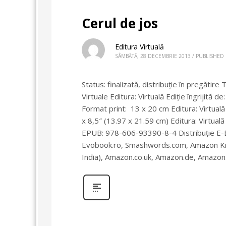
Cerul de jos
Editura Virtuală
SÂMBĂTĂ, 28 DECEMBRIE 2013
/
PUBLISHED 
Status: finalizată, distribuţie în pregătire 
Virtuale Editura: Virtuală Ediţie îngrijită 
Format print: 13 x 20 cm Editura: Virtual
x 8,5″ (13.97 x 21.59 cm) Editura: Virtual
EPUB: 978-606-93390-8-4 Distribuție E-Book
Evobook.ro, Smashwords.com, Amazon Kin
India), Amazon.co.uk, Amazon.de, Amazon