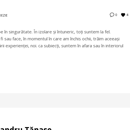
4
0
OEZIE
în singurătate. În izolare și întuneric, toţi suntem la fel.
fi sau face, în momentul în care am închis ochii, trăim aceeași
ii experienţei, noi. ca subiecţi, suntem în afara sau în interiorul
exandru Tănase