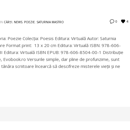
4
0
IN
CĂRȚI
,
NEWS
,
POEZIE
,
SATURNIA MASTRO
ria: Poezie Colecţia: Poesis Editura: Virtuală Autor: Saturnia
zare Format print: 13 x 20 cm Editura: Virtuală ISBN: 978-606-
 Editura: Virtuală ISBN EPUB: 978-606-8504-00-1 Distribuție
ale, Evobook.ro Versurile simple, dar pline de profunzime, sunt
, tânăra scriitoare încearcă să descifreze misterele vieții și ne