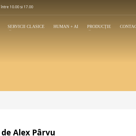
 între 10.00 si 17.00
SERVICII CLASICE
HUMAN + AI
PRODUCȚIE
CONTA
 de Alex Pârvu