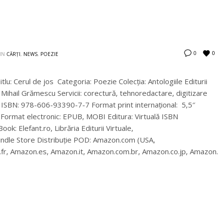
0
0
IN
CĂRȚI
,
NEWS
,
POEZIE
Titlu: Cerul de jos Categoria: Poezie Colecţia: Antologiile Editurii
de: Mihail Grămescu Servicii: corectură, tehnoredactare, digitizare
ă ISBN: 978-606-93390-7-7 Format print internațional: 5,5″
ă Format electronic: EPUB, MOBI Editura: Virtuală ISBN
: Elefant.ro, Librăria Editurii Virtuale,
dle Store Distribuție POD: Amazon.com (USA,
.fr, Amazon.es, Amazon.it, Amazon.com.br, Amazon.co.jp, Amazon