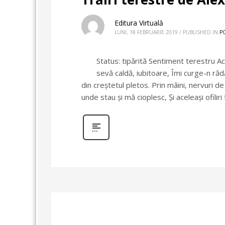
Editura Virtuală
LUNI, 18 FEBRUARIE 2019
/
PUBLISHED IN
P
Status: tipărită Sentiment terestru Ac
sevă caldă, iubitoare, Îmi curge-n ră
din creștetul pletos. Prin mâini, nervuri d
unde stau şi mă cioplesc, Şi aceleaşi ofiliri 