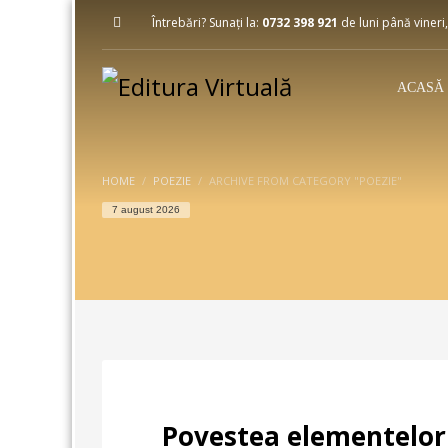
Întrebări? Sunați la:
0732 398 921
de luni până vineri,
ACASĂ
HOME
POEZIE
ARCHIVE FROM CATEGORY "POEZIE"
7 august 2026
Povestea elementelor