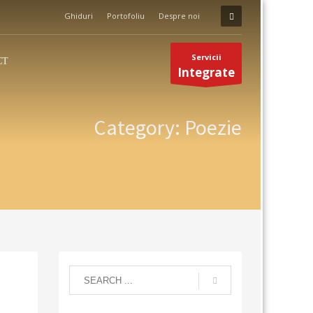
Ghiduri
Portofoliu
Despre noi
Servicii
CT
Integrate
Category: Poezie