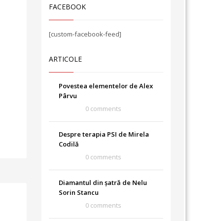
FACEBOOK
[custom-facebook-feed]
ARTICOLE
Povestea elementelor de Alex
Pârvu
0 comments
Despre terapia PSI de Mirela
Codilă
0 comments
Diamantul din șatră de Nelu
Sorin Stancu
0 comments