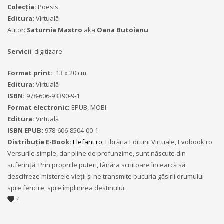
Colecţia:
Poesis
Editura:
Virtuală
Autor:
Saturnia Mastro
aka
Oana Butoianu
Servicii
: digitizare
Format print:
13 x 20 cm
Editura:
Virtuală
ISBN:
978-606-93390-9-1
Format electronic:
EPUB, MOBI
Editura:
Virtuală
ISBN EPUB:
978-606-8504-00-1
Distribuție E-Book:
Elefant.ro
, Librăria Editurii Virtuale, Evobook.ro
Versurile simple, dar pline de profunzime, sunt născute din
suferință. Prin propriile puteri, tânăra scriitoare încearcă să
descifreze misterele vieții și ne transmite bucuria găsirii drumului
spre fericire, spre împlinirea destinului.
4