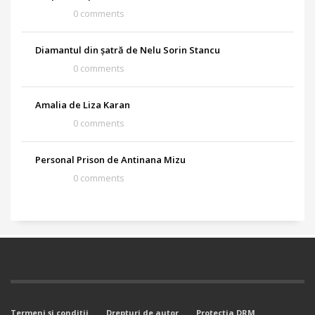
0 comments
Diamantul din șatră de Nelu Sorin Stancu
0 comments
Amalia de Liza Karan
0 comments
Personal Prison de Antinana Mizu
0 comments
Termeni şi condiţii
Drepturi de autor
Protectia DRM