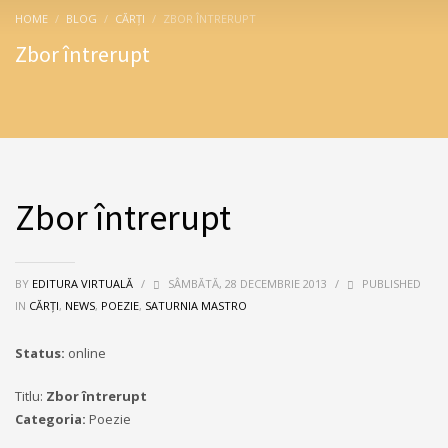
HOME
BLOG
CĂRȚI
ZBOR ÎNTRERUPT
Zbor întrerupt
Zbor întrerupt
BY
EDITURA VIRTUALĂ
/
SÂMBĂTĂ, 28 DECEMBRIE 2013
/
PUBLISHED
IN
CĂRȚI
,
NEWS
,
POEZIE
,
SATURNIA MASTRO
Status:
online
Titlu:
Zbor întrerupt
Categoria:
Poezie