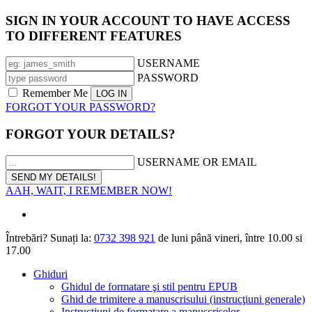
SIGN IN YOUR ACCOUNT TO HAVE ACCESS
TO DIFFERENT FEATURES
USERNAME
PASSWORD
Remember Me
FORGOT YOUR PASSWORD?
FORGOT YOUR DETAILS?
USERNAME OR EMAIL
AAH, WAIT, I REMEMBER NOW!
Întrebări? Sunați la:
0732 398 921
de luni până vineri, între 10.00 si
17.00
Ghiduri
Ghidul de formatare şi stil pentru EPUB
Ghid de trimitere a manuscrisului (instrucţiuni generale)
Instrucțiuni de formatare a manuscriselor