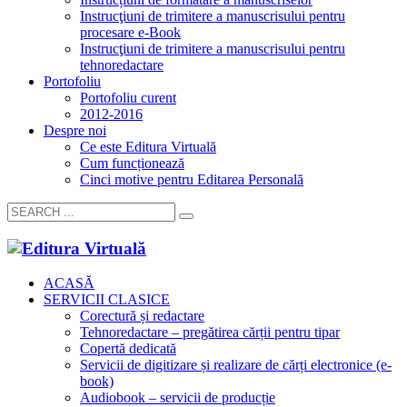
Instrucţiuni de trimitere a manuscrisului pentru
procesare e-Book
Instrucţiuni de trimitere a manuscrisului pentru
tehnoredactare
Portofoliu
Portofoliu curent
2012-2016
Despre noi
Ce este Editura Virtuală
Cum funcționează
Cinci motive pentru Editarea Personală
ACASĂ
SERVICII CLASICE
Corectură și redactare
Tehnoredactare – pregătirea cărții pentru tipar
Copertă dedicată
Servicii de digitizare și realizare de cărți electronice (e-
book)
Audiobook – servicii de producție