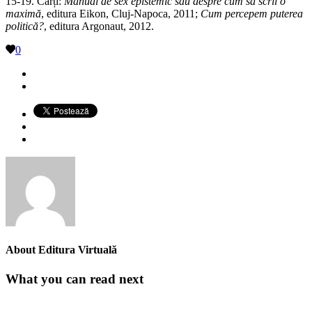
15-19. Cărți:
Manual de sex epistemic sau despre cum să scrii o
maximă
, editura Eikon, Cluj-Napoca, 2011;
Cum percepem puterea
politică?
, editura Argonaut, 2012.
0
About
Editura Virtuală
What you can read next