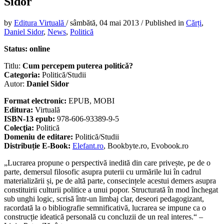
Sidor
by
Editura Virtuală
/
sâmbătă, 04 mai 2013
/
Published in
Cărți
,
Daniel Sidor
,
News
,
Politică
Status: online
Titlu:
Cum percepem puterea politică?
Categoria:
Politică/Studii
Autor:
Daniel Sidor
Format electronic:
EPUB, MOBI
Editura:
Virtuală
ISBN-13 epub:
978-606-93389-9-5
Colecţia:
Politică
Domeniu de editare:
Politică/Studii
Distribuție E-Book:
Elefant.ro
, Bookbyte.ro, Evobook.ro
„Lucrarea propune o perspectivă inedită din care privește, pe de o
parte, demersul filosofic asupra puterii cu urmările lui în cadrul
materializării și, pe de altă parte, consecințele acestui demers asupra
constituirii culturii politice a unui popor. Structurată în mod închegat
sub unghi logic, scrisă într-un limbaj clar, deseori pedagogizant,
racordată la o bibliografie semnificativă, lucrarea se impune ca o
construcție ideatică personală cu concluzii de un real interes.“ –