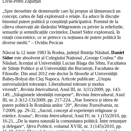
Liviu-Petru Zăpârțan
„Spre deosebire de demersurile care își propun să lămurească un
concept, cartea de față explorează o relație. Ea aduce în discuție
binomul putere politică și conștiință participativă. Pornind de la
câteva observații ale tânărului Wittgenstein cu privire la reliefurile,
sensurile și semnificațiile cuvintelor, Daniel Sidor explorează, în
rotații concentrice, ce se petrece cu noțiunea de putere politică în
diverse medii.“ – Ovidiu Pecican
Născut la 12 iunie 1983 în Rodna, județul Bistrița Năsăud,
Daniel
Sidor
este absolvent al Colegiului Național „George Coșbuc“ din
Năsăud, licențiat al Universității Lucian Blaga din Sibiu, Facultatea
de Științe Politice și al Universității din București, Facultatea de
Filosofie. Din anul 2012 este doctor în filosofie al Universității
Babeș-Bolyai din Cluj Napoca. Articole publicate: „Utopia
universalizării toleranței. Liberalismul tolerant și modus
vivendi“,
Revista Intercultural
, Anul III, nr. 1(11)/2009, pp. 143-
149, „Silogismele identității europene“,
Revista Intercultural
, Anul
III, nr. 2-3(12-13)/2009, pp. 217-224, „Nae Ionescu și ideea de
putere politică în România anilor ‘20“,
Revista Transilvania
, nr.
7/2009, pp. 29-32, „Sacrul, concept al experienței religioase și
estetice. Icoana“,
Revista Intercultural
, Anul IV, nr. 1 (15)/2010, pp.
16-21, „De la starea naturală la comunitatea politică. Între renunțare
și delegare“,
Sfera Politicii
, volumul XVIII, nr. 3 (145)/2010, pp.