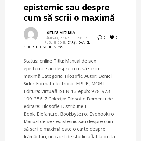
epistemic sau despre
cum să scrii o maximă
Editura Virtuală
0
0
SÂMBĂTĂ, 27 APRILIE 2013
/
PUBLISHED IN
CĂRȚI
,
DANIEL
SIDOR
,
FILOSOFIE
,
NEWS
Status: online Titlu: Manual de sex
epistemic sau despre cum să scrii o
maximă Categoria: Filosofie Autor: Daniel
Sidor Format electronic: EPUB, MOBI
Editura: Virtuală ISBN-13 epub: 978-973-
109-356-7 Colecţia: Filosofie Domeniu de
editare: Filosofie Distribuție E-
Book: Elefant.ro, Bookbyte.ro, Evobook.ro
Manual de sex epistemic sau despre cum
să scrii o maximă este o carte despre
frământări, un caiet de studiu aflat la limita