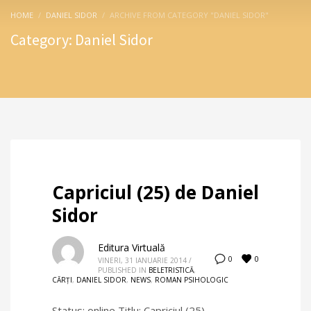
HOME
DANIEL SIDOR
ARCHIVE FROM CATEGORY "DANIEL SIDOR"
Category: Daniel Sidor
Capriciul (25) de Daniel
Sidor
Editura Virtuală
0
0
VINERI, 31 IANUARIE 2014
/
PUBLISHED IN
BELETRISTICĂ
,
CĂRȚI
,
DANIEL SIDOR
,
NEWS
,
ROMAN PSIHOLOGIC
Status: online Titlu: Capriciul (25)