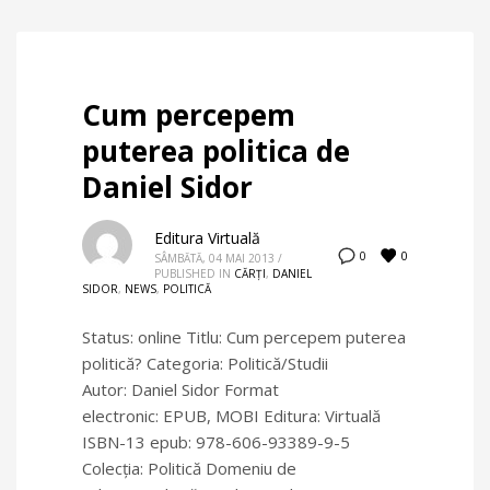
Cum percepem
puterea politica de
Daniel Sidor
Editura Virtuală
0
0
SÂMBĂTĂ, 04 MAI 2013
/
PUBLISHED IN
CĂRȚI
,
DANIEL
SIDOR
,
NEWS
,
POLITICĂ
Status: online Titlu: Cum percepem puterea
politică? Categoria: Politică/Studii
Autor: Daniel Sidor Format
electronic: EPUB, MOBI Editura: Virtuală
ISBN-13 epub: 978-606-93389-9-5
Colecţia: Politică Domeniu de