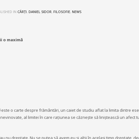
LISHED IN
CĂRȚI
,
DANIEL SIDOR
,
FILOSOFIE
,
NEWS
ii o maximă
ă
este o carte despre frământări, un caiet de studiu aflat la limita dintre es
nii nevinovate, al limitei în care rațiunea se căznește să liniștească un afect t
au nu dreptate. Nu se putea să avem eu și alții în același timp dreptate, d