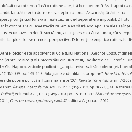
alcătuit era rațiunea, însă o rațiune alergică la experiență. Aș fi luptat cu 
ândit. Iar trăit merita doar ce era deplin rațional. Asta însă până în ziua
 spart și conținutul lor s-a amestecat. Iar de-l separat era imposibil. Dihoto
esc în continuare cu amestecătura. Am ales să trăiesc. Apoi am ales să înțel
plus. Acum aveam două. Mai târziu, am înțeles că atât rațiunea, cât și expe
tile. Iar plozii lor se numesc perspective. Diferențele empirico-raționale di
Daniel Sidor
este absolvent al Colegiului Național „George Coșbuc“ din N
de Științe Politice și al Universității din București, Facultatea de Filosofie. Di
din Cluj Napoca. Articole publicate: „Utopia universalizării toleranței. Libera
 nr. 1(11)/2009, pp. 143-149, „Silogismele identității europene“,
Revista Intercul
deea de putere politică în România anilor ‘20“,
Revista Transilvania
, nr. 7/2009
Icoana“,
Revista Intercultural
, Anul IV, nr. 1 (15)/2010, pp. 16-21, „De la starea
Politicii
, volumul XVIII, nr. 3 (145)/2010, pp. 15-19. Cărți:
Manual de sex epist
 2011;
Cum percepem puterea politică?
, editura Argonaut, 2012.