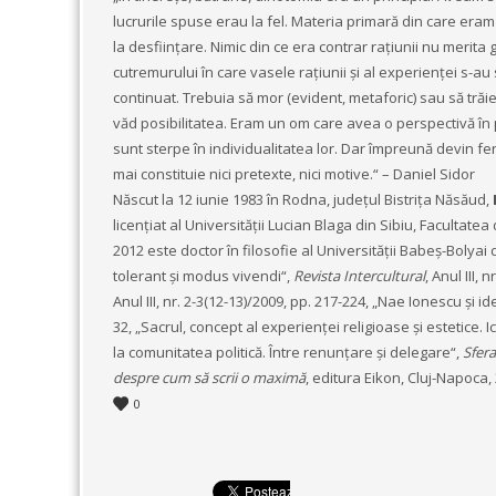
lucrurile spuse erau la fel. Materia primară din care eram 
la desființare. Nimic din ce era contrar rațiunii nu merita g
cutremurului în care vasele rațiunii și al experienței s-au
continuat. Trebuia să mor (evident, metaforic) sau să trăi
văd posibilitatea. Eram un om care avea o perspectivă în 
sunt sterpe în individualitatea lor. Dar împreună devin fer
mai constituie nici pretexte, nici motive.“ – Daniel Sidor
Născut la 12 iunie 1983 în Rodna, județul Bistrița Năsăud,
licențiat al Universității Lucian Blaga din Sibiu, Facultatea 
2012 este doctor în filosofie al Universității Babeș-Bolyai 
tolerant și modus vivendi“,
Revista Intercultural
, Anul III,
Anul III, nr. 2-3(12-13)/2009, pp. 217-224, „Nae Ionescu și i
32, „Sacrul, concept al experienței religioase și estetice. 
la comunitatea politică. Între renunțare și delegare“,
Sfera 
despre cum să scrii o maximă
, editura Eikon, Cluj-Napoca,
0