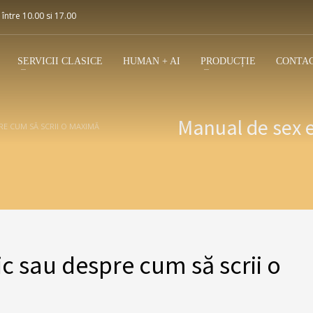
 între 10.00 si 17.00
SERVICII CLASICE
HUMAN + AI
PRODUCȚIE
CONTA
Manual de sex 
RE CUM SĂ SCRII O MAXIMĂ
c sau despre cum să scrii o