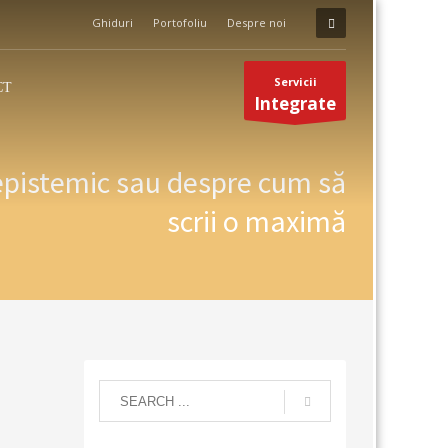
Ghiduri
Portofoliu
Despre noi
Servicii
CT
Integrate
epistemic sau despre cum să
scrii o maximă