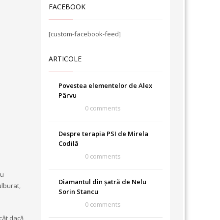
FACEBOOK
[custom-facebook-feed]
ARTICOLE
Povestea elementelor de Alex
Pârvu
0 comments
Despre terapia PSI de Mirela
Codilă
0 comments
eu
Diamantul din șatră de Nelu
ulburat,
Sorin Stancu
0 comments
ecât dacă