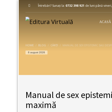
Întrebări? Sunați la:
0732 398 921
de luni până vineri,
ACASĂ
HOME
BLOG
CĂRȚI
MANUAL DE SEX EPISTEMIC SAU DESP
6 august 2026
Manual de sex epistemi
maximă