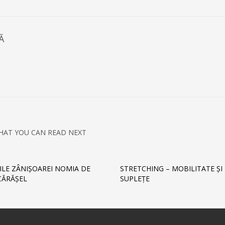
Ă
HAT YOU CAN READ NEXT
ILE ZÂNIŞOAREI NOMIA DE
STRETCHING – MOBILITATE ŞI
CĂRĂŞEL
SUPLEŢE