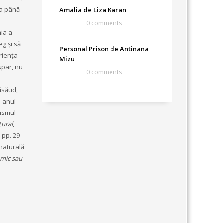
ea până
Amalia de Liza Karan
0 comments
mia a
eg și să
Personal Prison de Antinana
riența
Mizu
spar, nu
0 comments
ăsăud,
n anul
lismul
tural
,
, pp. 29-
 naturală
emic sau