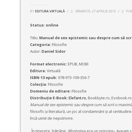
BY
EDITURA VIRTUALĂ
/
SÂMBĂTĂ, 27 APRILIE 2013
/
PUB
Status: online
Titlu:
Manual de sex epistemic sau despre cum să scr
Categoria:
Filosofie
Autor:
Daniel Sidor
Format electronic:
EPUB, MOBI
Editura:
Virtuală
ISBN-13 epub:
978-973-109-356-7
Colecţia:
Filosofie
Domeniu de editare:
Filosofie
Distribuție E-Book:
Elefant.ro
, Bookbyte.ro, Evobook.ro
Manual de sex epistemic sau despre cum să scrii o maxim
filosofic și literatură, un joc al condamnării și al certitudi
încă uimit de nepotrivire.
„În tinerețe, bătrâne, dihotomia era un principiu. Aveam s