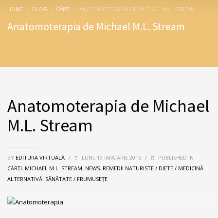
HOME
BLOG
CĂRȚI
ANATOMOTERAPIA DE MICHAEL M.L. STREAM
Anatomoterapia de Michael M.L. Stream
Anatomoterapia de Michael
M.L. Stream
BY
EDITURA VIRTUALĂ
/
LUNI, 19 IANUARIE 2015
/
PUBLISHED IN
CĂRȚI
,
MICHAEL M.L. STREAM
,
NEWS
,
REMEDII NATURISTE / DIETE / MEDICINĂ
ALTERNATIVĂ
,
SĂNĂTATE / FRUMUSEŢE