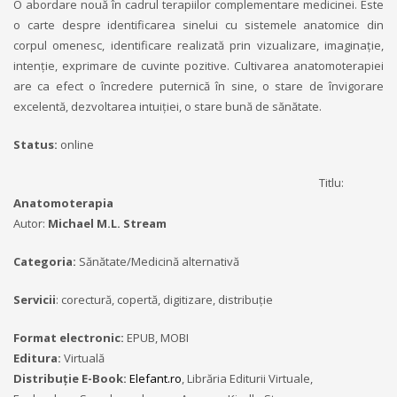
O abordare nouă în cadrul terapiilor complementare medicinei. Este
o carte despre identificarea sinelui cu sistemele anatomice din
corpul omenesc, identificare realizată prin vizualizare, imaginaţie,
intenţie, exprimare de cuvinte pozitive. Cultivarea anatomoterapiei
are ca efect o încredere puternică în sine, o stare de învigorare
excelentă, dezvoltarea intuiţiei, o stare bună de sănătate.
Status:
online
Titlu:
Anatomoterapia
Autor:
Michael M.L. Stream
Categoria:
Sănătate/Medicină alternativă
Servicii
: corectură, copertă, digitizare, distribuţie
Format electronic:
EPUB, MOBI
Editura:
Virtuală
Distribuție E-Book:
Elefant.ro
, Librăria Editurii Virtuale,