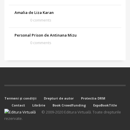
Amalia de Liza Karan
0 comments
Personal Prison de Antinana Mizu
0 comments
Termeni şi condiţii
Drepturi de autor
Protectia DRM
Contact
Librărie
Book Crowdfunding
ExpoBookTitle
© 2009-2020 Editura Virtuală. Toate drepturile
rezervate.