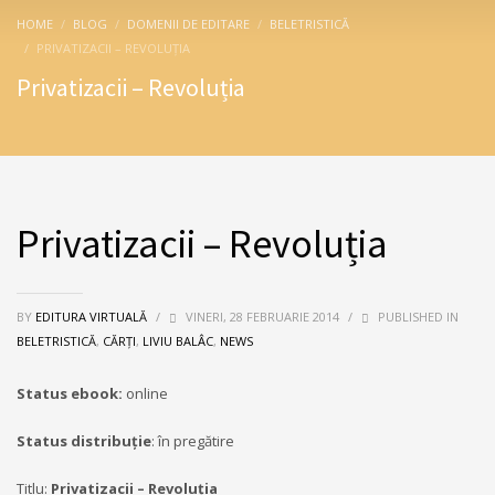
HOME
BLOG
DOMENII DE EDITARE
BELETRISTICĂ
PRIVATIZACII – REVOLUȚIA
Privatizacii – Revoluția
Privatizacii – Revoluția
BY
EDITURA VIRTUALĂ
/
VINERI, 28 FEBRUARIE 2014
/
PUBLISHED IN
BELETRISTICĂ
,
CĂRȚI
,
LIVIU BALÂC
,
NEWS
Status ebook:
online
Status distribuție
: în pregătire
Titlu:
Privatizacii – Revoluția