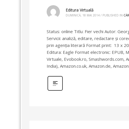
Editura Virtuală
DUMINICĂ, 18 MAI 2014
/
PUBLISHED IN
CĂR
Status: online Titlu: Fier vechi Autor: Geo
Servicii: analiză, editare, redactare şi co
prin agenţia literară Format print: 13 x 20
Editura: Eagle Format electronic: EPUB, MOB
Virtuale, Evobook.ro, Smashwords.com, A
India), Amazon.co.uk, Amazon.de, Amazon