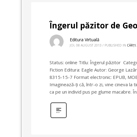
Îngerul păzitor de Ge
Editura Virtuală
JOI, 08 AUGUST 2013
/
PUBLISHED IN
CĂRȚI
Status: online Titlu: Îngerul păzitor Categ
Fiction Editura: Eagle Autor: George Lazăr 
8315-15-7 Format electronic: EPUB, MOBI Di
Imaginează-ţi că, într-o zi, vine cineva la t
ca pe un individ pus pe glume macabre. În