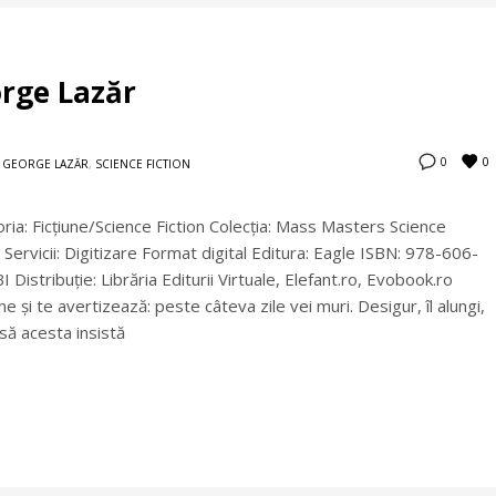
orge Lazăr
0
0
,
GEORGE LAZĂR
,
SCIENCE FICTION
oria: Ficţiune/Science Fiction Colecţia: Mass Masters Science
Servicii: Digitizare Format digital Editura: Eagle ISBN: 978-606-
stribuţie: Librăria Editurii Virtuale, Elefant.ro, Evobook.ro
ine şi te avertizează: peste câteva zile vei muri. Desigur, îl alungi,
să acesta insistă