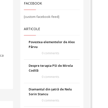
FACEBOOK
[custom-facebook-feed]
ARTICOLE
Povestea elementelor de Alex
Pârvu
0 comments
.ca
Despre terapia PSI de Mirela
Codilă
0 comments
Diamantul din șatră de Nelu
Sorin Stancu
0 comments