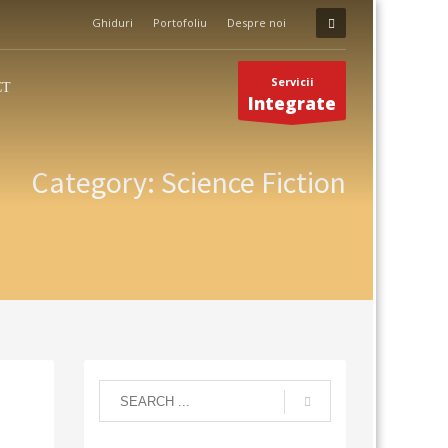
Ghiduri
Portofoliu
Despre noi
Servicii
CT
Integrate
Category: Science Fiction