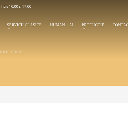
 între 10.00 si 17.00
SERVICII CLASICE
HUMAN + AI
PRODUCȚIE
CONTA
ENCE FICTION"