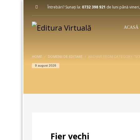
Întrebări? Sunați la:
0732 398 921
de luni până vineri,
ACASĂ
HOME
DOMENII DE EDITARE
ARCHIVE FROM CATEGORY "SCI
9 august 2026
Fier vechi