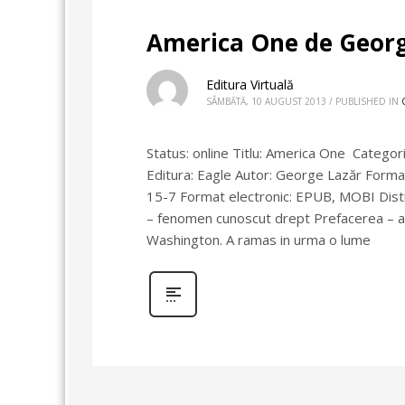
America One de Georg
Editura Virtuală
SÂMBĂTĂ, 10 AUGUST 2013
/
PUBLISHED IN
Status: online Titlu: America One Categori
Editura: Eagle Autor: George Lazăr Format 
15-7 Format electronic: EPUB, MOBI Distrib
– fenomen cunoscut drept Prefacerea – au l
Washington. A ramas in urma o lume