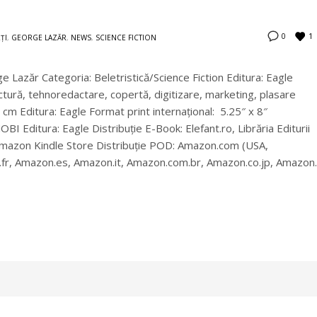
1
0
ȚI
,
GEORGE LAZĂR
,
NEWS
,
SCIENCE FICTION
rge Lazăr Categoria: Beletristică/Science Fiction Editura: Eagle
rectură, tehnoredactare, copertă, digitizare, marketing, plasare
 cm Editura: Eagle Format print internațional: 5.25″ x 8″
I Editura: Eagle Distribuție E-Book: Elefant.ro, Librăria Editurii
mazon Kindle Store Distribuție POD: Amazon.com (USA,
.fr, Amazon.es, Amazon.it, Amazon.com.br, Amazon.co.jp, Amazon