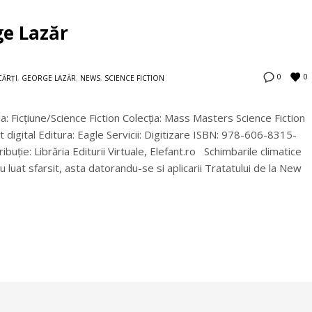
e Lazăr
0
0
CĂRȚI
,
GEORGE LAZĂR
,
NEWS
,
SCIENCE FICTION
a: Ficţiune/Science Fiction Colecţia: Mass Masters Science Fiction
digital Editura: Eagle Servicii: Digitizare ISBN: 978-606-8315-
uţie: Librăria Editurii Virtuale, Elefant.ro Schimbarile climatice
uat sfarsit, asta datorandu-se si aplicarii Tratatului de la New