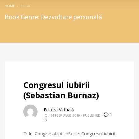
HOME
BOOK
Book Genre: Dezvoltare personală
Congresul iubirii
(Sebastian Burnaz)
Editura Virtuală
0
JOI, 14 FEBRUARIE 2019
/
PUBLISHED
IN
Titlu: Congresul iubiriiSerie: Congresul iubirii