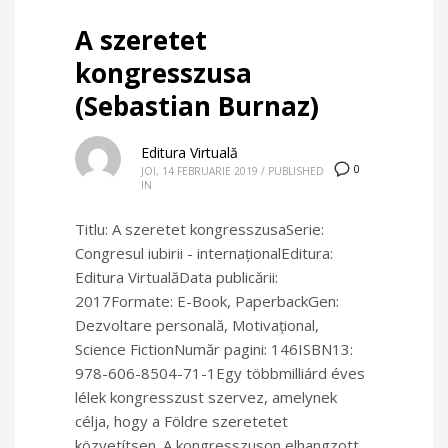
A szeretet
kongresszusa
(Sebastian Burnaz)
Editura Virtuală
0
JOI, 14 FEBRUARIE 2019
/
PUBLISHED
IN
Titlu: A szeretet kongresszusaSerie:
Congresul iubirii - internaționalEditura:
Editura VirtualăData publicării:
2017Formate: E-Book, PaperbackGen:
Dezvoltare personală, Motivațional,
Science FictionNumăr pagini: 146ISBN13:
978-606-8504-71-1Egy többmilliárd éves
lélek kongresszust szervez, amelynek
célja, hogy a Földre szeretetet
közvetítsen. A kongresszuson elhangzott