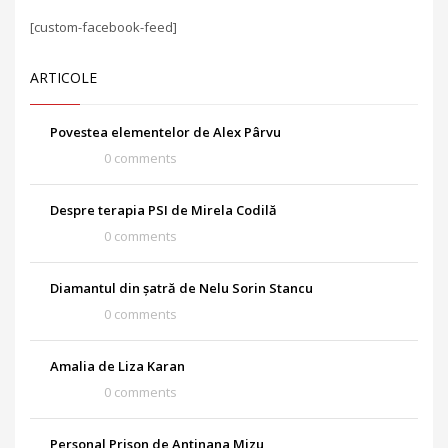
[custom-facebook-feed]
ARTICOLE
Povestea elementelor de Alex Pârvu
0 comments
Despre terapia PSI de Mirela Codilă
0 comments
Diamantul din șatră de Nelu Sorin Stancu
0 comments
Amalia de Liza Karan
0 comments
Personal Prison de Antinana Mizu