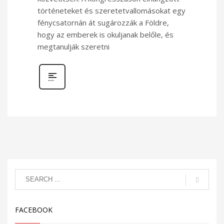
történeteket és szeretetvallomásokat egy
fénycsatornán át sugározzák a Földre,
hogy az emberek is okuljanak belőle, és
megtanulják szeretni
FACEBOOK