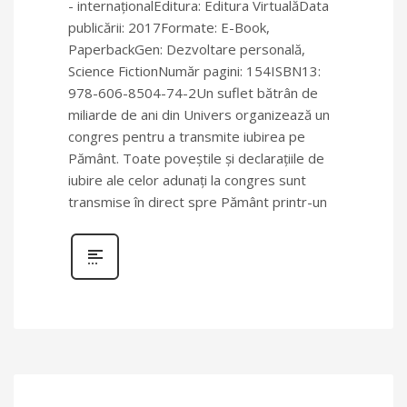
- internaționalEditura: Editura VirtualăData
publicării: 2017Formate: E-Book,
PaperbackGen: Dezvoltare personală,
Science FictionNumăr pagini: 154ISBN13:
978-606-8504-74-2Un suflet bătrân de
miliarde de ani din Univers organizează un
congres pentru a transmite iubirea pe
Pământ. Toate poveştile şi declaraţiile de
iubire ale celor adunaţi la congres sunt
transmise în direct spre Pământ printr-un