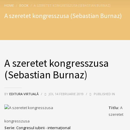
HOME
BOOK
A SZERETET KONGRESSZUSA (SEBASTIAN BURNAZ)
A szeretet kongresszusa (Sebastian Burnaz)
A szeretet kongresszusa
(Sebastian Burnaz)
BY
EDITURA VIRTUALĂ
/
JOI, 14 FEBRUARIE 2019
/
PUBLISHED IN
Titlu:
A
szeretet
kongresszusa
Serie:
Congresul iubirii - internațional