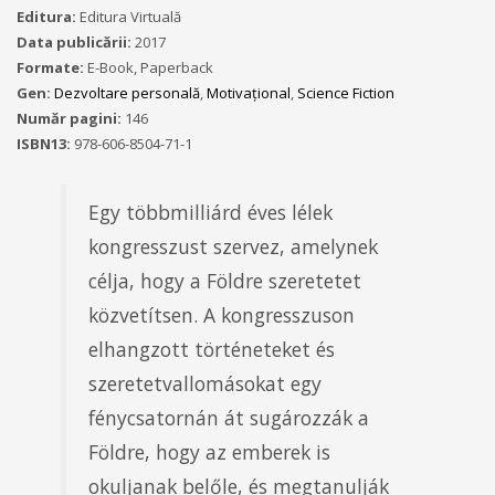
Editura:
Editura Virtuală
Data publicării:
2017
Formate:
E-Book, Paperback
Gen:
Dezvoltare personală
,
Motivațional
,
Science Fiction
Număr pagini:
146
ISBN13:
978-606-8504-71-1
Egy többmilliárd éves lélek
kongresszust szervez, amelynek
célja, hogy a Földre szeretetet
közvetítsen. A kongresszuson
elhangzott történeteket és
szeretetvallomásokat egy
fénycsatornán át sugározzák a
Földre, hogy az emberek is
okuljanak belőle, és megtanulják