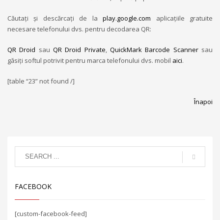
Căutați și descărcați de la
play.google.com
aplicațiile gratuite
necesare telefonului dvs. pentru decodarea QR:
QR Droid
sau
QR Droid Private
,
QuickMark Barcode Scanner
sau
găsiți softul potrivit pentru marca telefonului dvs. mobil
aici
.
[table “23” not found /]
Înapoi
FACEBOOK
[custom-facebook-feed]