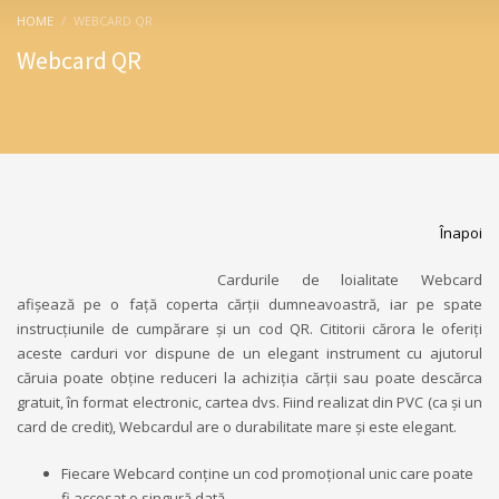
HOME
WEBCARD QR
Webcard QR
Înapoi
Cardurile de loialitate Webcard
afișează pe o față coperta cărții dumneavoastră, iar pe spate
instrucțiunile de cumpărare și un cod QR. Cititorii cărora le oferiți
aceste carduri vor dispune de un elegant instrument cu ajutorul
căruia poate obține reduceri la achiziția cărții sau poate descărca
gratuit, în format electronic, cartea dvs. Fiind realizat din PVC (ca și un
card de credit), Webcardul are o durabilitate mare și este elegant.
Fiecare Webcard conține un cod promoțional unic care poate
fi accesat o singură dată