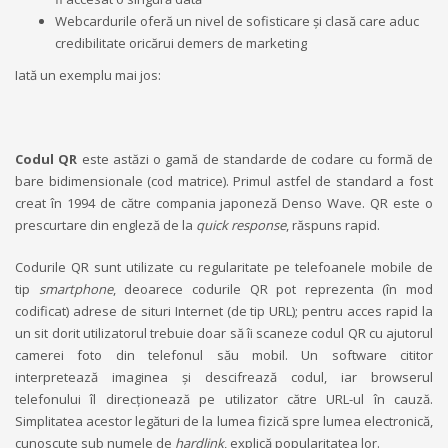
Webcardurile oferă un nivel de sofisticare și clasă care aduc
credibilitate oricărui demers de marketing
Iată un exemplu mai jos:
Codul QR
este astăzi o gamă de standarde de codare cu formă de
bare bidimensionale (cod matrice). Primul astfel de standard a fost
creat în 1994 de către compania japoneză Denso Wave. QR este o
prescurtare din engleză de la
quick response
, răspuns rapid.
Codurile QR sunt utilizate cu regularitate pe telefoanele mobile de
tip
smartphone
, deoarece codurile QR pot reprezenta (în mod
codificat) adrese de situri Internet (de tip URL); pentru acces rapid la
un sit dorit utilizatorul trebuie doar să îi scaneze codul QR cu ajutorul
camerei foto din telefonul său mobil. Un software cititor
interpretează imaginea și descifrează codul, iar browserul
telefonului îl direcționează pe utilizator către URL-ul în cauză.
Simplitatea acestor legături de la lumea fizică spre lumea electronică,
cunoscute sub numele de
hardlink
, explică popularitatea lor.