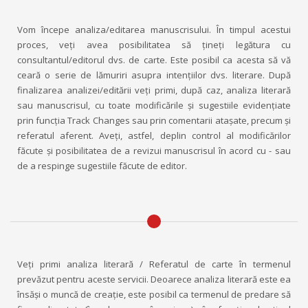
Vom începe analiza/editarea manuscrisului. În timpul acestui
proces, veţi avea posibilitatea să ţineţi legătura cu
consultantul/editorul dvs. de carte. Este posibil ca acesta să vă
ceară o serie de lămuriri asupra intenţiilor dvs. literare. După
finalizarea analizei/editării veţi primi, după caz, analiza literară
sau manuscrisul, cu toate modificările şi sugestiile evidenţiate
prin funcţia Track Changes sau prin comentarii ataşate, precum şi
referatul aferent. Aveţi, astfel, deplin control al modificărilor
făcute şi posibilitatea de a revizui manuscrisul în acord cu - sau
de a respinge sugestiile făcute de editor.
Veţi primi analiza literară / Referatul de carte în termenul
prevăzut pentru aceste servicii. Deoarece analiza literară este ea
însăşi o muncă de creaţie, este posibil ca termenul de predare să