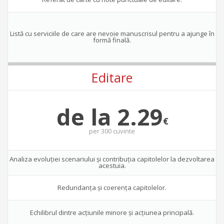
Listă cu serviciile de care are nevoie manuscrisul pentru a ajunge în
formă finală.
Editare
de la 2.29
€
per
300 cuvinte
Analiza evoluţiei scenariului şi contribuţia capitolelor la dezvoltarea
acestuia.
Redundanţa şi coerenţa capitolelor.
Echilibrul dintre acţiunile minore şi acţiunea principală.