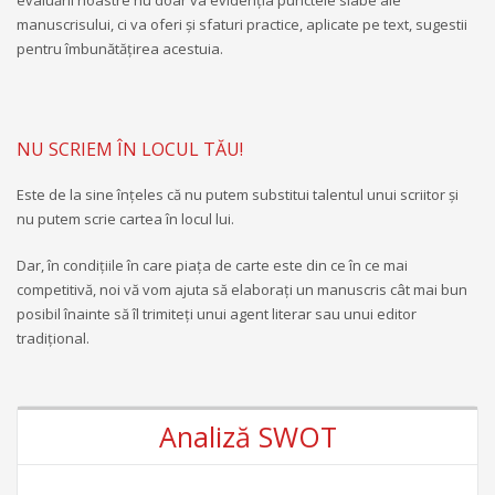
manuscrisului, ci va oferi şi sfaturi practice, aplicate pe text, sugestii
pentru îmbunătăţirea acestuia.
NU SCRIEM ÎN LOCUL TĂU!
Este de la sine înţeles că nu putem substitui talentul unui scriitor şi
nu putem scrie cartea în locul lui.
Dar, în condiţiile în care piaţa de carte este din ce în ce mai
competitivă, noi vă vom ajuta să elaboraţi un manuscris cât mai bun
posibil înainte să îl trimiteţi unui agent literar sau unui editor
tradiţional.
Analiză SWOT