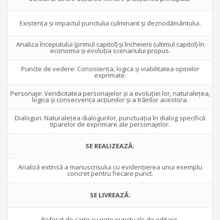
Existenţa şi impactul punctului culminant şi deznodământului.
Analiza începutului (primul capitol) şi încheierii (ultimul capitol) în
economia şi evoluţia scenariului propus.
Puncte de vedere: Consistenţa, logica şi viabilitatea opiniilor
exprimate.
Personaje: Veridicitatea personajelor şi a evoluţiei lor, naturaleţea,
logica şi consecvenţa acţiunilor şi a trăirilor acestora.
Dialoguri: Naturaleţea dialogurilor, punctuaţia în dialog specifică
tiparelor de exprimare ale personajelor.
SE REALIZEAZĂ:
Analiză extinsă a manuscrisului cu evidenţierea unui exemplu
concret pentru fiecare punct.
SE LIVREAZĂ:
Referat de carte cu note punctuale de editare.