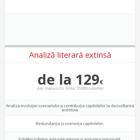
Analiză literară extinsă
de la 129
€
per
manuscris (max. 55000 cuvinte)
Analiza evoluţiei scenariului şi contribuţia capitolelor la dezvoltarea
acestuia.
Redundanţa şi coerenţa capitolelor.
Echilibrul dintre acţiunile minore şi acţiunea principală.