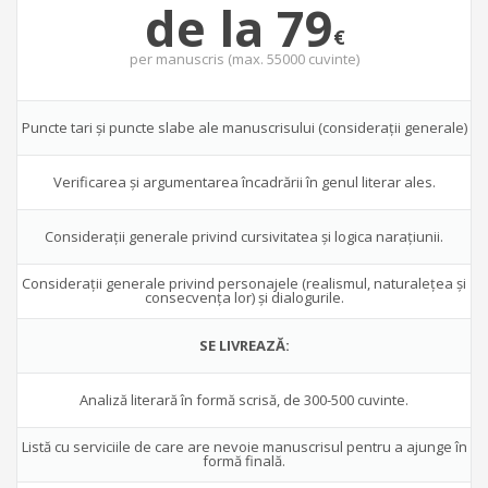
de la 79
€
per
manuscris (max. 55000 cuvinte)
Puncte tari şi puncte slabe ale manuscrisului (consideraţii generale)
Verificarea şi argumentarea încadrării în genul literar ales.
Consideraţii generale privind cursivitatea şi logica naraţiunii.
Consideraţii generale privind personajele (realismul, naturaleţea şi
consecvenţa lor) şi dialogurile.
SE LIVREAZĂ:
Analiză literară în formă scrisă, de 300-500 cuvinte.
Listă cu serviciile de care are nevoie manuscrisul pentru a ajunge în
formă finală.