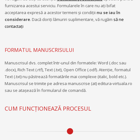
furnizarea acestui serviciu. Formularele în care nu aţi bifat
acceptarea expresă a acestor termeni şi condiţii
nu se iau în
considerare
. Dacă doriţi lămuriri suplimentare, vă rugăm
să ne
contactaţi
FORMATUL MANUSCRISULUI
Manuscrisul dvs. complet într-unul din formatele: Word (.doc sau
.docx), Rich Text (.rtf), Text (.txt), Open Office (.odf). Atenţie, formatul
Text (.txt) nu păstrează formatările mai complexe (italic, bold etc.).
Manuscrisul se trimite pe adresa manuscrise (at) editura-virtuala.ro
sau se atașează în formularul de comandă.
CUM FUNCȚIONEAZĂ PROCESUL