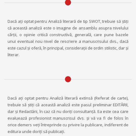
Dacă aţi optat pentru Analiză literară de tip SWOT, trebuie să ştiţi
că această analiză este o imagine de ansamblu asupra nivelului
cărţii, o opinie critică constructivă, generală, care pune bazele
unui eventual nou nivel de rescriere a manuscrisului dvs., dacă
este cazul şi oferă, în principal, consideraţii de ordin stilistic, dar şi
literar.
Dacă aţi optat pentru Analiză literară extinsă (Referat de carte),
trebuie să ştiţi că această analiză este pasul preliminar EDITĂRII,
dar şi Redactării, în caz că nu doriţi consultanţă. Ea este cea care
evaluează profesionist manuscrisul dvs. şi vă va fi de folos în
orice demers veţi întreprinde cu privire la publicare, indiferent de
editura unde doriţi să publicaţi.