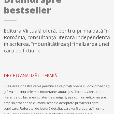
bestseller
Editura Virtuală oferă, pentru prima dată în
România, consultanţă literară independentă
în scrierea, îmbunătăţirea şi finalizarea unei
cărţi de ficţiune.
DE CE O ANALIZĂ LITERARĂ
Evaluarea noastră vă va permite să vă priviţi opera cu ochi proaspeţi
şi îi va sublinia cele mai importante atuuri şi slăbiciuni. Consultantul
literar va citi lucrarea cu atenţie şi migală, aşa cum un editor nu are
timp să procedeze cu manuscrisele acceptate provizoriu spre
publicare. Referatul de lectură detaliat care va fi elaborat în urma
evaluării noastre nu doar va evidenţia punctele slabe ale