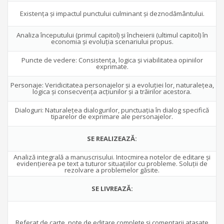
Existenţa şi impactul punctului culminant şi deznodământului.
Analiza începutului (primul capitol) şi încheierii (ultimul capitol) în
economia şi evoluţia scenariului propus.
Puncte de vedere: Consistenţa, logica şi viabilitatea opiniilor
exprimate.
Personaje: Veridicitatea personajelor şi a evoluţiei lor, naturaleţea,
logica şi consecvenţa acţiunilor şi a trăirilor acestora.
Dialoguri: Naturaleţea dialogurilor, punctuaţia în dialog specifică
tiparelor de exprimare ale personajelor.
SE REALIZEAZĂ:
Analiză integrală a manuscrisului. Intocmirea notelor de editare şi
evidenţierea pe text a tuturor situaţiilor cu probleme. Soluţii de
rezolvare a problemelor găsite.
SE LIVREAZĂ:
Referat de carte, note de editare complete şi comentarii ataşate