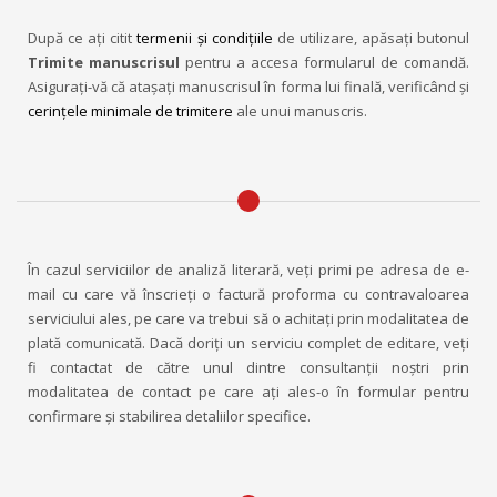
După ce aţi citit
termenii şi condiţiile
de utilizare, apăsaţi butonul
Trimite manuscrisul
pentru a accesa formularul de comandă.
Asiguraţi-vă că ataşaţi manuscrisul în forma lui finală, verificând şi
cerinţele minimale de trimitere
ale unui manuscris.
În cazul serviciilor de analiză literară, veţi primi pe adresa de e-
mail cu care vă înscrieţi o factură proforma cu contravaloarea
serviciului ales, pe care va trebui să o achitaţi prin modalitatea de
plată comunicată. Dacă doriţi un serviciu complet de editare, veţi
fi contactat de către unul dintre consultanţii noştri prin
modalitatea de contact pe care aţi ales-o în formular pentru
confirmare şi stabilirea detaliilor specifice.