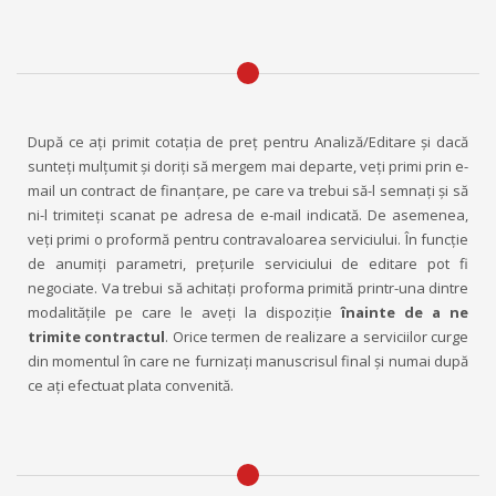
După ce aţi primit cotaţia de preţ pentru Analiză/Editare şi dacă
sunteţi mulţumit şi doriţi să mergem mai departe, veți primi prin e-
mail un contract de finanțare, pe care va trebui să-l semnaţi şi să
ni-l trimiteţi scanat pe adresa de e-mail indicată. De asemenea,
veţi primi o proformă pentru contravaloarea serviciului. În funcție
de anumiți parametri, prețurile serviciului de editare pot fi
negociate. Va trebui să achitaţi proforma primită printr-una dintre
modalităţile pe care le aveţi la dispoziţie
înainte de a ne
trimite contractul
. Orice termen de realizare a serviciilor curge
din momentul în care ne furnizați manuscrisul final și numai după
ce ați efectuat plata convenită.