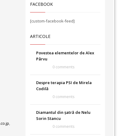
FACEBOOK
[custom-facebook-feed]
ARTICOLE
Povestea elementelor de Alex
Pârvu
0 comments
Despre terapia PSI de Mirela
Codilă
0 comments
Diamantul din șatră de Nelu
Sorin Stancu
co.jp
,
0 comments