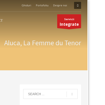
Ghiduri
Portofoliu
Despre noi
Servicii
CT
Integrate
Aluca, La Femme du Tenor