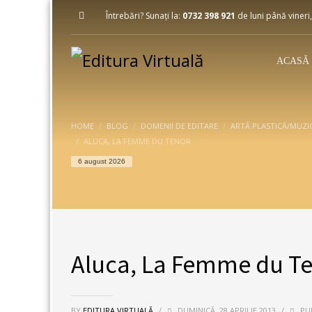
Întrebări? Sunați la:
0732 398 921
de luni până vineri,
ACASĂ
HOME
BLOG
DOMENII DE EDITARE
ARTĂ PLASTICĂ/MUZI
ALUCA, LA FEMME DU TENOR
6 august 2026
Aluca, La Femme du T
BY
EDITURA VIRTUALĂ
/
DUMINICĂ, 28 APRILIE 2013
/
PUB