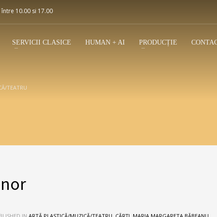
 între 10.00 si 17.00
SERVICII CLASICE
HUMAN + AI
PRODUCȚIE
CONTA
CĂ/TEATRU
enor
LISHED IN
ARTĂ PLASTICĂ/MUZICĂ/TEATRU
,
CĂRȚI
,
MARIA MARGARETA BĂBEANU