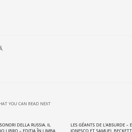
Ă
HAT YOU CAN READ NEXT
 SONORI DELLA RUSSIA. IL
LES GÉANTS DE L’ABSURDE – 
O LIBRO – EDIȚIA ÎN LIMBA
IONESCO ET SAMUEL BECKETT