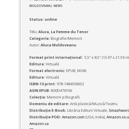
MOLDOVEANU
,
NEWS
Status: online
Titlu:
Aluca, La Femme du Tenor
Categoria:
Biografie/Memorii
Autor:
Aluca Moldoveanu
Format print internațional:
5,5″ x 8,5″ (13.97 x 21.59 c
Editura:
Virtuală
Format electronic:
EPUB, MOBI
Editura:
Virtuală
ISBN-13 print:
978-1484938652
ASIN EPUB:
B00D476Y06
Colecţia:
Memorii şi Biografii
Domeniu de editare:
Artă plastică/Muzică/Teatru
Distribuție E-Book:
Librăria Editurii Virtuale,
Smashword
Distribuție POD:
Amazon.com
(USA, India),
Amazon.co.u
Amazon.ca